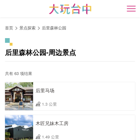
跳
到
开
主
要
首页
景点探索
后里森林公园
内
容
区
后里森林公园-周边景点
块
共有 63 项结果
后里马场
1.3 公里
木匠兄妹木工房
1.49 公里