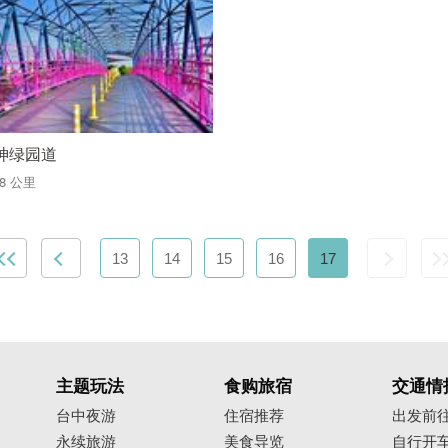
神绿园道
98 公里
13
14
15
16
17
主题玩法
食购旅宿
交通情
台中夜游
住宿推荐
出发前
永续旅游
美食导览
自行开