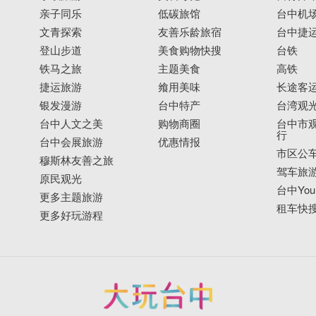
亲子同乐
低碳旅馆
台中机
文青探索
友善乐龄旅宿
台中捷
登山步道
美食购物快搜
台铁
铁马之旅
主题美食
高铁
捷运旅游
飨用美味
长途客
银发漫游
台中特产
台湾观
台中人文之美
购物商圈
台中市观
行
台中会展旅游
优惠情报
市区公
穆斯林友善之旅
驾车旅
原民观光
台中YouB
更多主题旅游
租车快
更多好玩游程