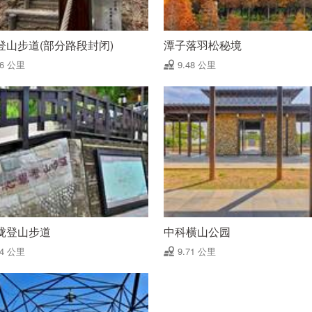
登山步道(部分路段封闭)
潭子落羽松秘境
46 公里
9.48 公里
珑登山步道
中科横山公园
64 公里
9.71 公里