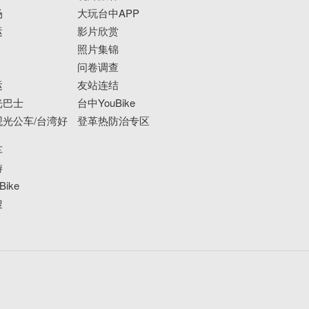
场
大玩台中APP
运
影片欣赏
照片集锦
问卷调查
运
友站连结
光巴士
台中YouBike
光公车/台湾好
登革热防治专区
车
游
ike
搜