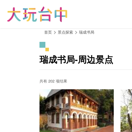
跳
到
主
要
内
:::
首页
景点探索
瑞成书局
容
区
块
瑞成书局-周边景点
共有 202 项结果