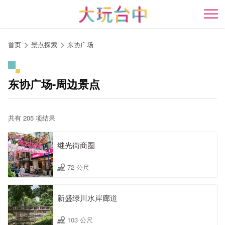
跳
到
开
主
要
首页
景点探索
东协广场
内
容
区
东协广场-周边景点
块
共有 205 项结果
继光街商圈
72 公尺
新盛绿川水岸廊道
103 公尺