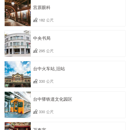
宫原眼科
182 公尺
中央书局
295 公尺
台中火车站ˍ旧站
330 公尺
台中驿铁道文化园区
330 公尺
万春宫