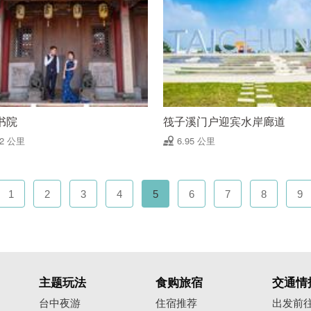
书院
筏子溪门户迎宾水岸廊道
92 公里
6.95 公里
1
2
3
4
5
6
7
8
9
主题玩法
食购旅宿
交通情
台中夜游
住宿推荐
出发前