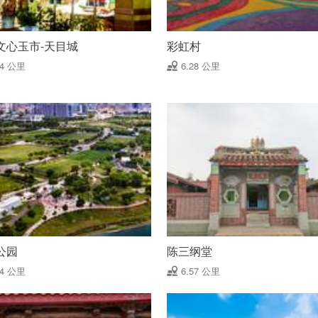
文心玉市-天目城
彩虹村
24 公里
6.28 公里
公园
陈三纲堂
44 公里
6.57 公里