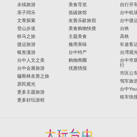
永续旅游
美食导览
自行开
亲子同乐
低碳旅馆
台中机
文青探索
友善乐龄旅宿
台中捷
登山步道
美食购物快搜
台铁
铁马之旅
主题美食
高铁
捷运旅游
飨用美味
长途客
银发漫游
台中特产
台湾观
台中人文之美
购物商圈
台中市观
行
台中会展旅游
优惠情报
市区公
穆斯林友善之旅
驾车旅
原民观光
台中YouB
更多主题旅游
租车快
更多好玩游程