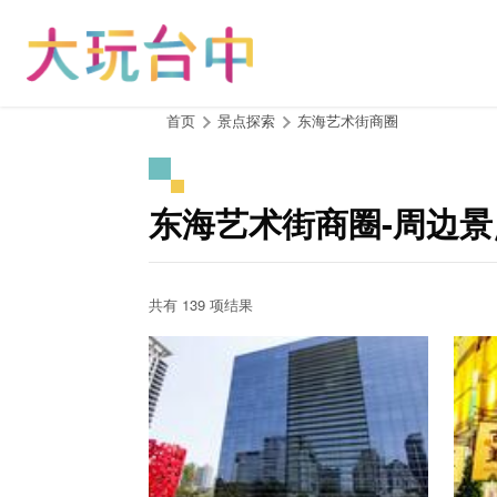
跳
到
主
要
内
:::
首页
景点探索
东海艺术街商圈
容
区
块
东海艺术街商圈-周边景
共有 139 项结果