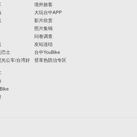
车
境外旅客
场
大玩台中APP
运
影片欣赏
照片集锦
问卷调查
运
友站连结
光巴士
台中YouBike
光公车/台湾好
登革热防治专区
车
游
ike
搜