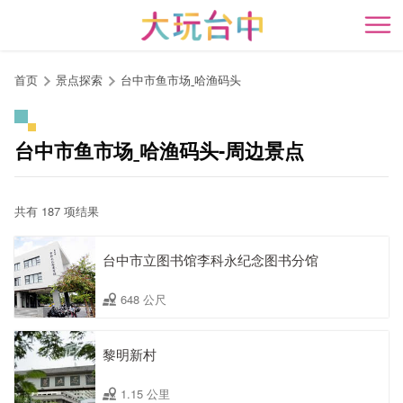
跳
到
开
主
要
首页
景点探索
台中市鱼市场ˍ哈渔码头
内
容
区
台中市鱼市场ˍ哈渔码头-周边景点
块
共有 187 项结果
台中市立图书馆李科永纪念图书分馆
648 公尺
黎明新村
1.15 公里