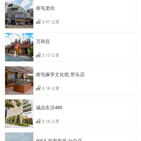
南屯老街
2.07 公里
万和宫
2.13 公里
南屯麻芛文化馆ˍ犁头店
2.16 公里
诚品生活480
2.16 公里
IKEA 宜家家居 台中店