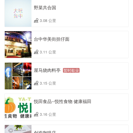
野菜共合国
3.08 公里
台中华美街担仔面
3.11 公里
屋马烧肉料亭
暂时歇业
3.15 公里
悦田食品--悦性食物 健康福田
3.16 公里
创造咖啡店