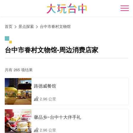
跳
到
开
主
要
首页
景点探索
台中市眷村文物馆
内
容
区
台中市眷村文物馆-周边消费店家
块
共有 265 项结果
路德威餐馆
2.96 公里
馨品乡~台中十大伴手礼
2.96 公里