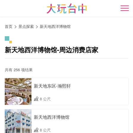
跳
到
开
主
要
首页
景点探索
新天地西洋博物馆
内
容
区
新天地西洋博物馆-周边消费店家
块
共有 256 项结果
新天地东区-瀚熙轩
8 公尺
新天地西洋博物馆
8 公尺