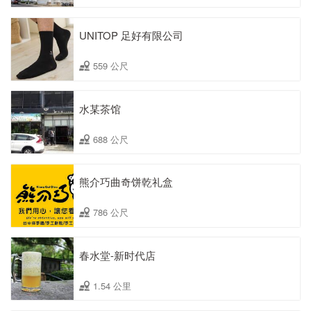
UNITOP 足好有限公司
559 公尺
水某茶馆
688 公尺
熊介巧曲奇饼乾礼盒
786 公尺
春水堂-新时代店
1.54 公里