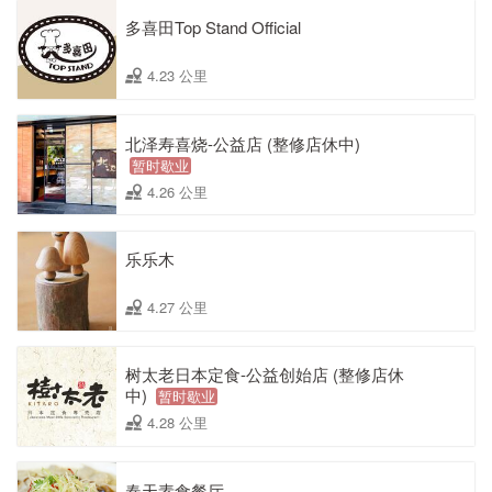
多喜田Top Stand Official
4.23 公里
北泽寿喜烧-公益店 (整修店休中)
暂时歇业
4.26 公里
乐乐木
4.27 公里
树太老日本定食-公益创始店 (整修店休
中)
暂时歇业
4.28 公里
春天素食餐厅