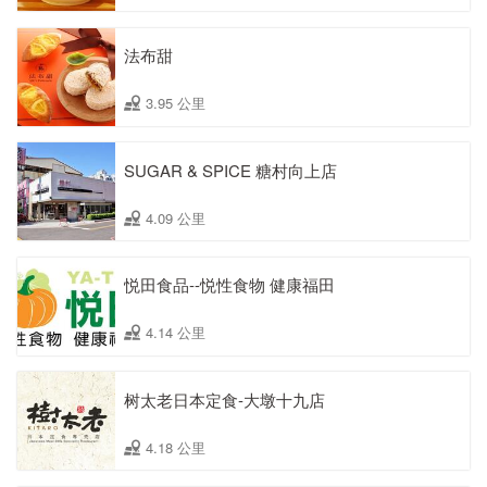
法布甜
3.95 公里
SUGAR & SPICE 糖村向上店
4.09 公里
悦田食品--悦性食物 健康福田
4.14 公里
树太老日本定食-大墩十九店
4.18 公里