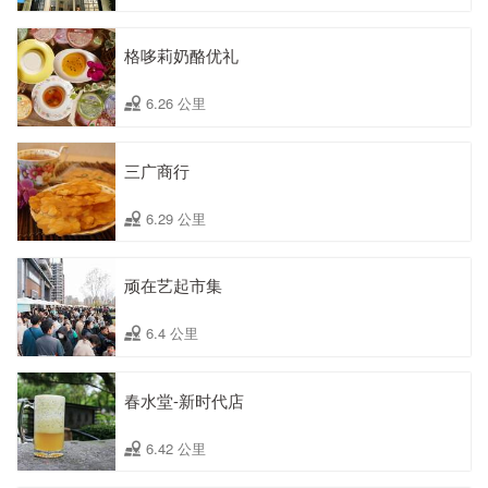
格哆莉奶酪优礼
6.26 公里
三广商行
6.29 公里
顽在艺起市集
6.4 公里
春水堂-新时代店
6.42 公里