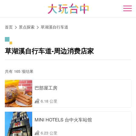
跳
到
开
主
要
首页
景点探索
草湖溪自行车道
内
容
区
草湖溪自行车道-周边消费店家
块
共有 165 项结果
巴部屋工房
6.18 公里
MINI HOTELS 台中火车站馆
6.23 公里