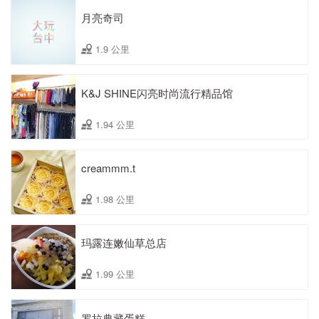
月亮奇司
1.9 公里
K&J SHINE闪亮时尚流行精品馆
1.94 公里
creammm.t
1.98 公里
玛露连嫩仙草总店
1.99 公里
罗拉典藏蛋糕