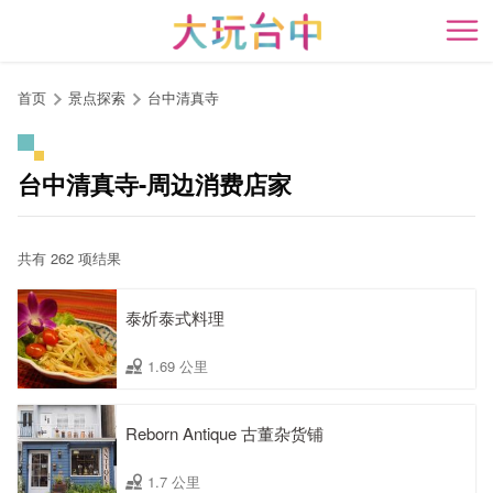
跳
到
开
主
要
首页
景点探索
台中清真寺
内
容
区
台中清真寺-周边消费店家
块
共有 262 项结果
泰炘泰式料理
1.69 公里
Reborn Antique 古董杂货铺
1.7 公里