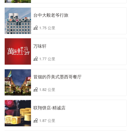
台中大毅老爷行旅
1.75 公里
万味轩
1.77 公里
冒烟的乔美式墨西哥餐厅
1.82 公里
联翔饼店-精诚店
1.87 公里