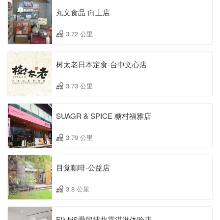
丸文食品-向上店
3.72 公里
树太老日本定食-台中文心店
3.73 公里
SUAGR & SPICE 糖村福雅店
3.79 公里
目觉咖啡-公益店
3.8 公里
EliubiS爱留彼此霜淇淋体验店