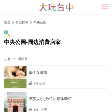
跳
到
开
主
要
首页
景点探索
中央公园
内
容
区
中央公园-周边消费店家
块
共有 271 项结果
婧仕女微旅
3.6 公里
伊莎贝尔_数位烘焙体验馆
3.61 公里