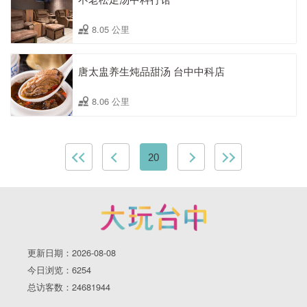
8.05 公里
唐太盅养生炖品甜汤 台中中科店
8.06 公里
20
更新日期：2026-08-08
今日浏览：6254
总访客数：24681944