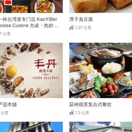
杯台湾菜专门店 KaoYiBei
潭子臭豆腐
wanese Cuisine 办桌・热炒・
7.27 公里
菜
27 公里
严选本舖
菇神观景复合式餐饮
3 公里
7.3 公里