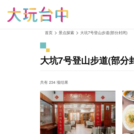
跳
到
主
要
内
:::
首页
景点探索
大坑7号登山步道(部分封闭)
容
区
块
大坑7号登山步道(部分
共有 234 项结果