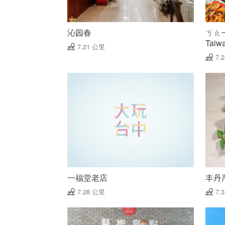
沁园春
ㄎㄠ一
Tai
7.21 公里
手路
7.
一福堂老店
丰丹
7.28 公里
7.