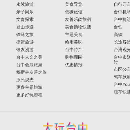
永续旅游
美食导览
自行开
亲子同乐
低碳旅馆
台中机
文青探索
友善乐龄旅宿
台中捷
登山步道
美食购物快搜
台铁
铁马之旅
主题美食
高铁
捷运旅游
飨用美味
长途客
银发漫游
台中特产
台湾观
台中人文之美
购物商圈
台中市观
行
台中会展旅游
优惠情报
市区公
穆斯林友善之旅
驾车旅
原民观光
台中YouB
更多主题旅游
租车快
更多好玩游程