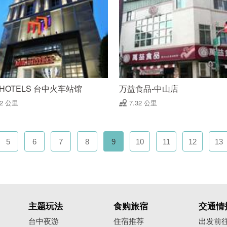
I HOTELS 台中火车站馆
万益食品-中山店
32 公里
7.32 公里
5
6
7
8
9
10
11
12
13
主题玩法
食购旅宿
交通情
台中夜游
住宿推荐
出发前