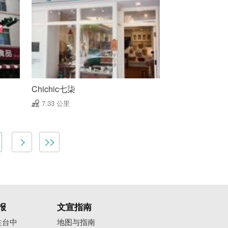
Chichic七柒
7.33 公里
报
文宣指南
往台中
地图与指南