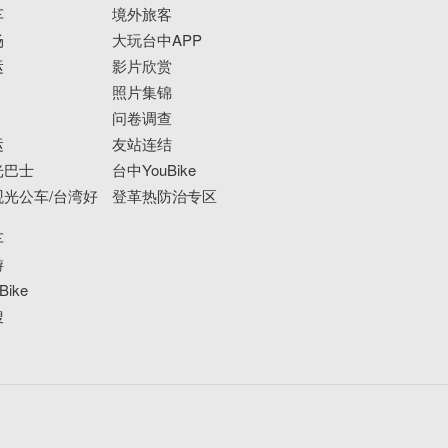
车
境外旅客
场
大玩台中APP
运
影片欣赏
照片集锦
问卷调查
运
友站连结
光巴士
台中YouBike
光公车/台湾好
登革热防治专区
车
游
ike
搜