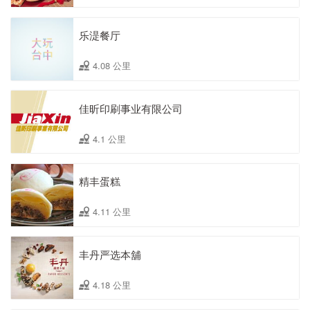
乐湜餐厅
4.08 公里
佳昕印刷事业有限公司
4.1 公里
精丰蛋糕
4.11 公里
丰丹严选本舖
4.18 公里