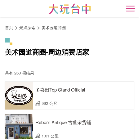
跳
到
开
主
要
首页
景点探索
美术园道商圈
内
容
区
美术园道商圈-周边消费店家
块
共有 268 项结果
多喜田Top Stand Official
992 公尺
Reborn Antique 古董杂货铺
1.01 公里