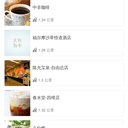
中非咖啡
1.24 公里
福尔摩沙草悟道酒店
1.26 公里
陈允宝泉-自由总店
1.3 公里
春水堂-四维店
1.32 公里
八分饱