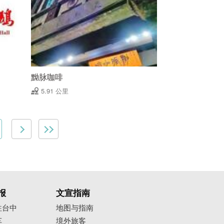
黝脉咖啡
5.91 公里
报
文宣指南
往台中
地图与指南
车
境外旅客