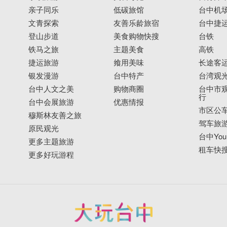
亲子同乐
低碳旅馆
台中机
文青探索
友善乐龄旅宿
台中捷
登山步道
美食购物快搜
台铁
铁马之旅
主题美食
高铁
捷运旅游
飨用美味
长途客
银发漫游
台中特产
台湾观
台中人文之美
购物商圈
台中市观
行
台中会展旅游
优惠情报
市区公
穆斯林友善之旅
驾车旅
原民观光
台中YouB
更多主题旅游
租车快
更多好玩游程