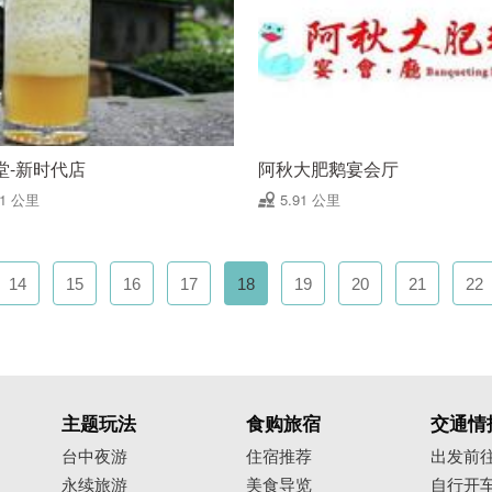
堂-新时代店
阿秋大肥鹅宴会厅
91 公里
5.91 公里
14
15
16
17
18
19
20
21
22
主题玩法
食购旅宿
交通情
台中夜游
住宿推荐
出发前
永续旅游
美食导览
自行开