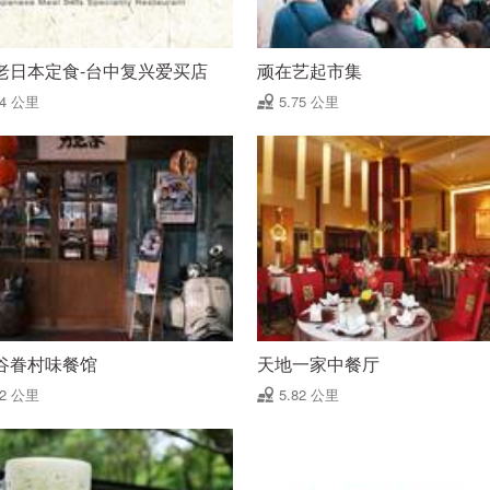
老日本定食-台中复兴爱买店
顽在艺起市集
74 公里
5.75 公里
谷眷村味餐馆
天地一家中餐厅
82 公里
5.82 公里