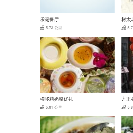
乐湜餐厅
树太
5.73 公里
5.
格哆莉奶酪优礼
方正
5.81 公里
5.