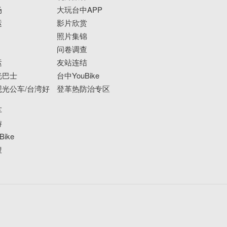
场
大玩台中APP
运
影片欣赏
照片集锦
问卷调查
运
友站连结
光巴士
台中YouBike
光公车/台湾好
登革热防治专区
车
游
ike
搜