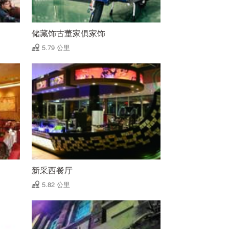
储藏饰古董家俱家饰
5.79 公里
新采西餐厅
5.82 公里