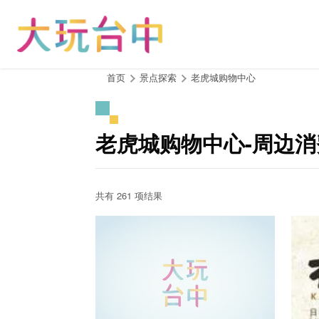
跳
到
主
要
内
:::
首页
景点探索
老虎城购物中心
容
区
块
老虎城购物中心-周边
共有 261 项结果