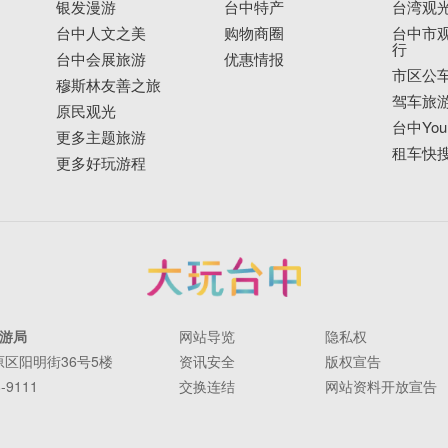
银发漫游
台中特产
台湾观
台中人文之美
购物商圈
台中市观
行
台中会展旅游
优惠情报
市区公
穆斯林友善之旅
驾车旅
原民观光
台中YouB
更多主题旅游
租车快
更多好玩游程
游局
网站导览
隐私权
丰原区阳明街36号5楼
资讯安全
版权宣告
-9111
交换连结
网站资料开放宣告