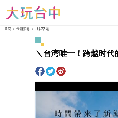
跳
到
主
要
内
:::
首页
最新消息
社群话题
容
区
块
＼台湾唯一！跨越时代