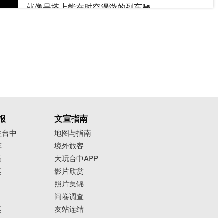
就像是搭上能在时空漫游的列车🚂​
一次欣赏台中现在、过去、未来的美好面貌！​
📍台中火车站​
地址：台中市中区台湾大道一段1号​
时间：05:00-23:40​
📍台中驿铁道文化园区－台中．驿难忘​
展期：2022.6.9至2022.7.24​
报
文宣指南
时间：10:30-19:30（周二公休）​
往台中
地图与指南
地点：旧台中车站、旧轨月台​
车
境外旅客
_____________​
场
大玩台中APP
#安心旅游首选台中​
运
影片欣赏
#勤洗手
#戴口罩
照片集锦
问卷调查
运
友站连结