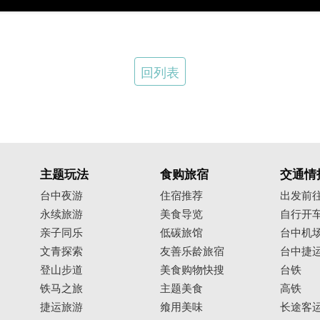
回列表
主题玩法
食购旅宿
交通情
台中夜游
住宿推荐
出发前
永续旅游
美食导览
自行开
亲子同乐
低碳旅馆
台中机
文青探索
友善乐龄旅宿
台中捷
登山步道
美食购物快搜
台铁
铁马之旅
主题美食
高铁
捷运旅游
飨用美味
长途客