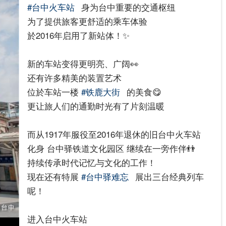
#台中火车站
身为台中重要的交通枢纽​
为了提供旅客更舒适的乘车体验​
於2016年启用了新站体！✨​
新的车站变得更明亮、广阔👀​
还有许多精美的装置艺术​
位於车站一楼
#铁鹿大街
的美食😋​
更让旅人们的通勤时光有了片刻温暖​
而从1917年服役至2016年退休的旧台中火车站​
化身 台中驿铁道文化园区 继续在一旁作伴👬​
持续传承时代记忆与文化的工作！​
现在还有特展
#台中驿难忘
展出三台经典列车
呢！​
进入台中火车站​