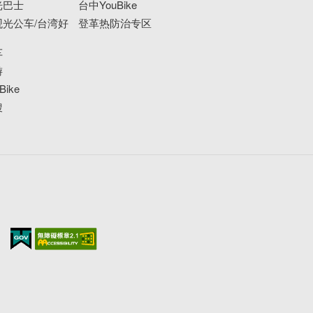
光巴士
台中YouBike
光公车/台湾好
登革热防治专区
车
游
ike
搜