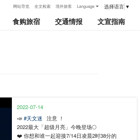
:::
选择语言
▼
网站导览
全文检索
境外旅客
Language
食购旅宿
交通情报
文宣指南
2022-07-14
📣
#天文迷
注意 ！
2022最大「超级月亮」今晚登场🌕
❤️ 你想和谁一起迎接7/14日凌晨2时38分的