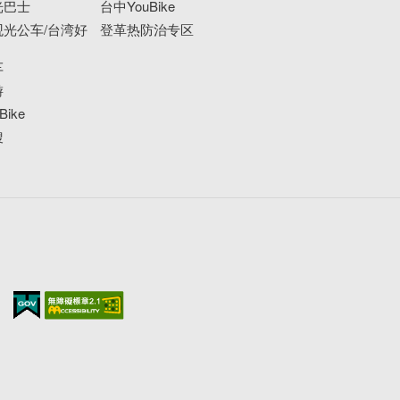
光巴士
台中YouBike
光公车/台湾好
登革热防治专区
车
游
ike
搜