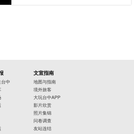
报
文宣指南
往台中
地图与指南
车
境外旅客
场
大玩台中APP
运
影片欣赏
照片集锦
问卷调查
运
友站连结