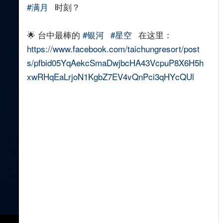
#满月
时刻？
🌟 台中最棒的
#银河
#星空
在这里：
https://www.facebook.com/taichungresort/post
s/pfbid05YqAekcSmaDwjbcHA43VcpuP8X6H5h
xwRHqEaLrjoN1KgbZ7EV4vQnPci3qHYcQUl