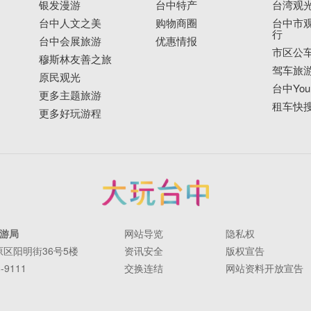
银发漫游
台中特产
台湾观
台中人文之美
购物商圈
台中市观
行
台中会展旅游
优惠情报
市区公
穆斯林友善之旅
驾车旅
原民观光
台中YouB
更多主题旅游
租车快
更多好玩游程
游局
网站导览
隐私权
丰原区阳明街36号5楼
资讯安全
版权宣告
-9111
交换连结
网站资料开放宣告