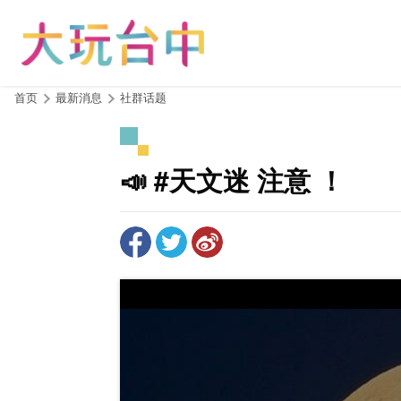
跳
到
主
要
内
:::
首页
最新消息
社群话题
容
区
块
📣 #天文迷 注意 ！