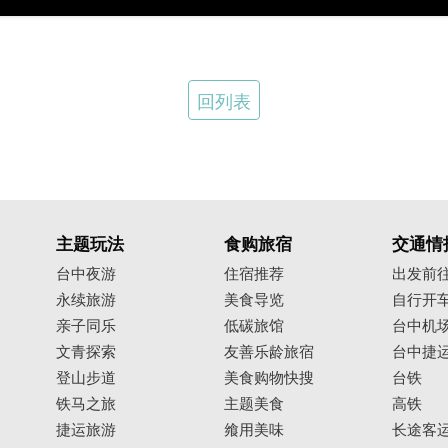
回列表
主题玩法
食购旅宿
交通情
台中夜游
住宿推荐
出发前
永续旅游
美食导览
自行开
亲子同乐
低碳旅馆
台中机
文青探索
友善乐龄旅宿
台中捷
登山步道
美食购物快搜
台铁
铁马之旅
主题美食
高铁
捷运旅游
飨用美味
长途客