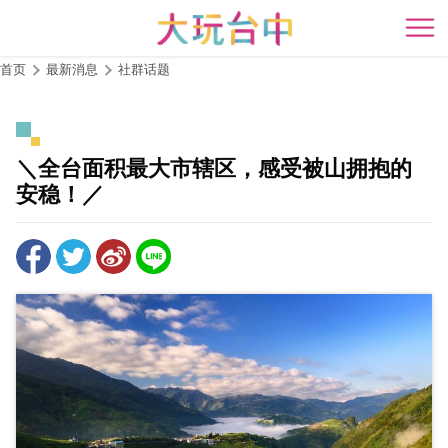
跳
到
开
主
首页
最新消息
社群话题
要
内
容
区
＼全台面积最大市辖区，感受被山拥抱的
块
安稳！／​