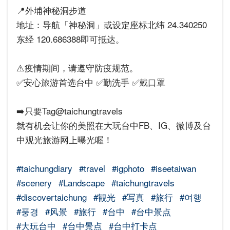
📍外埔神秘洞步道
地址：导航「神秘洞」或设定座标北纬 24.340250
东经 120.686388即可抵达。
⚠️疫情期间，请遵守防疫规范。
✅安心旅游首选台中 ✅勤洗手 ✅戴口罩
➡️只要Tag@taichungtravels
就有机会让你的美照在大玩台中FB、IG、微博及台
中观光旅游网上曝光喔！
⠀⠀⠀⠀⠀⠀
#taichungdiary
#travel
#igphoto
#iseetaiwan
#scenery
#Landscape
#taichungtravels
#discovertaichung
#観光
#写真
#旅行
#여행
#풍경
#风景
#旅行
#台中
#台中景点
#大玩台中
#台中景点
#台中打卡点