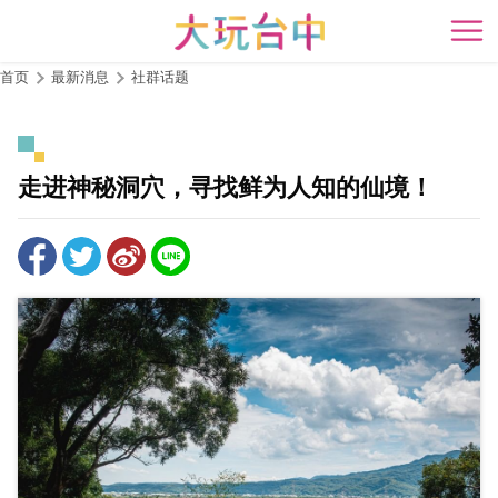
跳
到
开
主
首页
最新消息
社群话题
要
内
容
区
走进神秘洞穴，寻找鲜为人知的仙境！
块