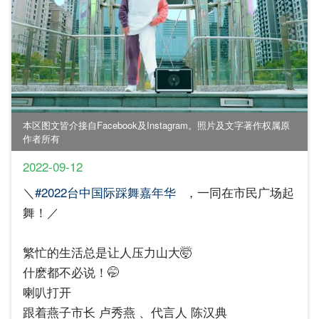
本区图文皆介接自Facebook及Instagram。照片及文字著作权属原
作者所有
2022-09-12
＼
#2022台中国际踩舞嘉年华
，一同在市民广场起
舞！／
繁忙的生活总是让人压力山大🤯
什麽都不必说！🤭
喇叭打开
跟着燕子市长 卢秀燕 、代言人 陈汉典