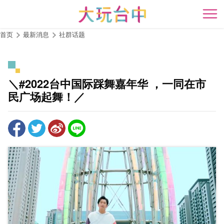
跳
到
开
主
首页
最新消息
社群话题
要
内
容
区
＼#2022台中国际踩舞嘉年华 ，一同在市
块
民广场起舞！／