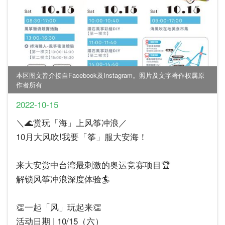
本区图文皆介接自Facebook及Instagram。照片及文字著作权属原
作者所有
2022-10-15
＼🌊赏玩「海」上风筝冲浪／
10月大风吹!我要「筝」服大安海！
来大安赏中台湾最刺激的奥运竞赛项目🏆
解锁风筝冲浪深度体验🏄
👏一起「风」玩起来👏
活动日期 | 10/15（六）