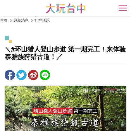
跳
到
开
主
首页
最新消息
社群话题
要
内
容
区
＼#环山猎人登山步道 第一期完工！来体验
块
泰雅族狩猎古道！／