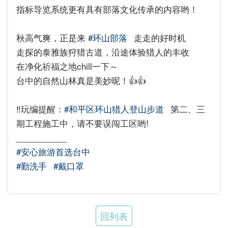
指标导览系统更有具有部落文化传承的内容哟！
秋高气爽，正是来
#环山部落
走走的好时机
走探的泰雅族狩猎古道，沿途体验猎人的丰收
在净化祈福之地chill一下～
台中的自然山林真是美妙呢！👍👍
‼️玩编提醒：
#和平区环山猎人登山步道
第二、三
期工程施工中，请不要误闯工区哟!
___________
#安心旅游首选台中
#勤洗手
#戴口罩
回列表