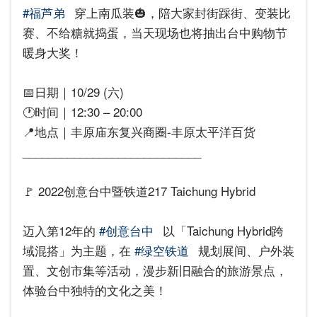
#福芦弟
穿上南瓜装🎃，陪大家封街踩街、变装比
赛、不给糖就捣蛋，当天现场也将抽出台中购物节
暖身大奖！
📅日期｜10/29 (六)
🕐时间｜12:30 – 20:00
📍地点｜丰原庙东复兴商圈-丰原太平洋百货
____________________________
🚩 2022创意台中暨铁道217 Taichung Hybrid
迈入第12年的
#创意台中
以「Taichung Hybrid跨
域混搭」为主题，在
#绿空铁道
规划展间、户外装
置、文创市集等活动，漫步新旧融合的旅游景点，
体验台中独特的文化之美！