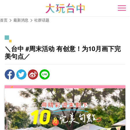
跳
到
开
主
首页
最新消息
社群话题
要
内
容
区
＼台中 #周末活动 有创意！为10月画下完
块
美句点／