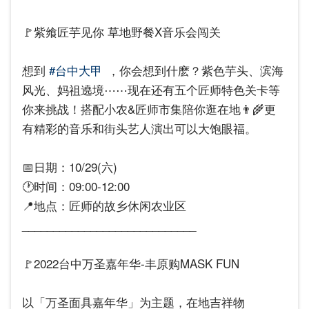
🚩紫飨匠芋见你 草地野餐X音乐会闯关
想到
#台中大甲
，你会想到什麽？紫色芋头、滨海
风光、妈祖遶境⋯⋯现在还有五个匠师特色关卡等
你来挑战！搭配小农&匠师市集陪你逛在地👨‍🌾更
有精彩的音乐和街头艺人演出可以大饱眼福。
📅日期：10/29(六)
🕐时间：09:00-12:00
📍地点：匠师的故乡休闲农业区
____________________________
🚩2022台中万圣嘉年华-丰原购MASK FUN
以「万圣面具嘉年华」为主题，在地吉祥物