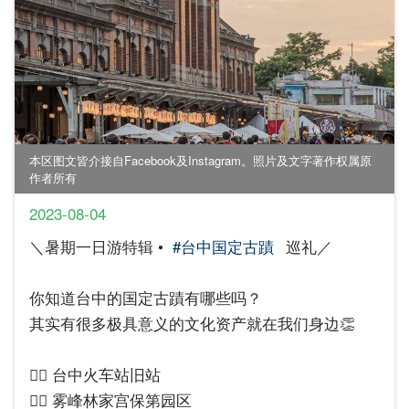
本区图文皆介接自Facebook及Instagram。照片及文字著作权属原
作者所有
2023-08-04
＼暑期一日游特辑 • ​
#台中国定古蹟
巡礼／
你知道台中的国定古蹟有哪些吗？
其实有很多极具意义的文化资产就在我们身边👏
👉🏻 台中火车站旧站
👉🏻 雾峰林家宫保第园区