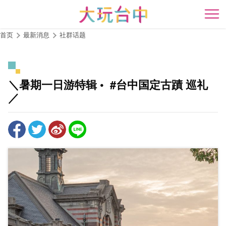
跳
到
开
主
首页
最新消息
社群话题
要
内
容
区
＼暑期一日游特辑 • ​ #台中国定古蹟 巡礼
块
／