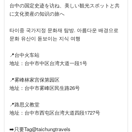
台中の国定史迹を访ね、美しい観光スポットと共
に文化资産の知识の旅へ
타이중 국가지정 문화재 탐방. 아름다운 배경으로
문화 유산이 돋보이는 지식 여행
📍台中火车站
地址：台中市中区台湾大道一段1号
📍雾峰林家宫保第园区
地址：台中市雾峰区民生路26号
📍路思义教堂
地址：台中市西屯区台湾大道四段1727号
➡️只要Tag@taichungtravels