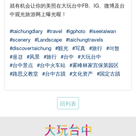
就有机会让你的美照在大玩台中FB、IG、微博及台
中观光旅游网上曝光喔！
#taichungdiary
#travel
#igphoto
#iseetaiwan
#scenery
#Landscape
#taichungtravels
#discovertaichung
#観光
#写真
#旅行
#여행
#풍경
#风景
#旅行
#台中
#大玩台中
#台中景点
#台中火车站
#雾峰林家宫保第园区
#路思义教堂
#台中古蹟
#文化资产
#国定古蹟
回列表