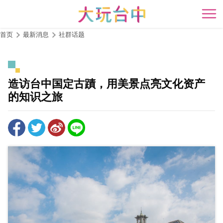
跳
到
开
主
首页
最新消息
社群话题
要
内
容
区
造访台中国定古蹟，用美景点亮文化资产
块
的知识之旅