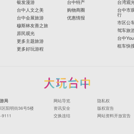
银发漫游
台中特产
台湾观
台中人文之美
购物商圈
台中市观
行
台中会展旅游
优惠情报
市区公
穆斯林友善之旅
驾车旅
原民观光
台中YouB
更多主题旅游
租车快
更多好玩游程
游局
网站导览
隐私权
丰原区阳明街36号5楼
资讯安全
版权宣告
-9111
交换连结
网站资料开放宣告