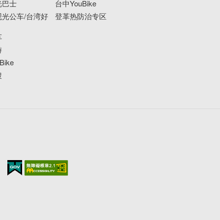
光巴士
台中YouBike
光公车/台湾好
登革热防治专区
车
游
ike
搜