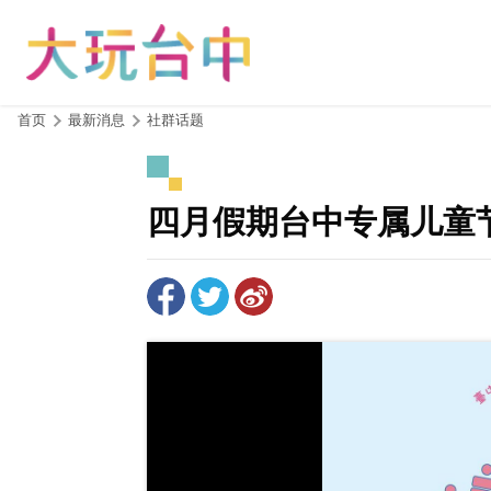
跳
到
主
要
内
:::
首页
最新消息
社群话题
容
区
块
四月假期台中专属儿童节