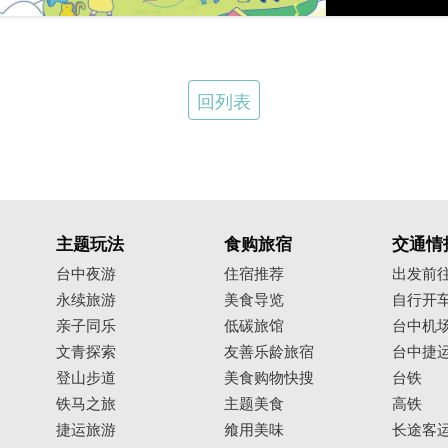
回列表
主题玩法
食购旅宿
交通情
台中夜游
住宿推荐
出发前
永续旅游
美食导览
自行开
亲子同乐
低碳旅馆
台中机
文青探索
友善乐龄旅宿
台中捷
登山步道
美食购物快搜
台铁
铁马之旅
主题美食
高铁
捷运旅游
飨用美味
长途客