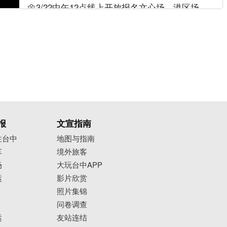
🌼3/22中午12点线上开放报名文心场、港区场
🌼4/10中午12点线上开放报名后里场、马卡龙场
➡️只要Tag@taichungtravels
就有机会让你的美照在大玩台中FB、IG、微博及
台中观光旅游网上曝光喔！
#taichungtravels
#travel
#scenery
报
文宣指南
#Landscape
#taiwan
#taichung
往台中
地图与指南
#discovertaichung
#여행
#풍경
#観光
车
境外旅客
#旅行
#风景
#台中
#大玩台中
#台中景点
场
大玩台中APP
#打卡景点
#台中风景
#台中旅游
#儿童节
运
影片欣赏
#台中活动
#文心森林公园
#港区艺术中心
照片集锦
问卷调查
#后里运动公园
#马卡龙公园
#台中儿童艺术节
运
友站连结