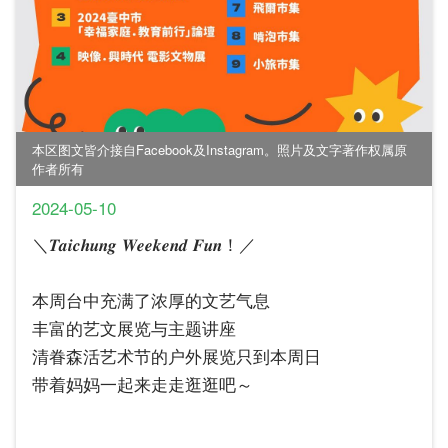
本区图文皆介接自Facebook及Instagram。照片及文字著作权属原
作者所有
2024-05-10
＼𝑻𝒂𝒊𝒄𝒉𝒖𝒏𝒈 𝑾𝒆𝒆𝒌𝒆𝒏𝒅 𝑭𝒖𝒏！／
本周台中充满了浓厚的文艺气息
丰富的艺文展览与主题讲座
清眷森活艺术节的户外展览只到本周日
带着妈妈一起来走走逛逛吧～