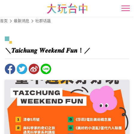
跳
到
开
主
首页
最新消息
社群话题
要
内
容
区
＼𝑻𝒂𝒊𝒄𝒉𝒖𝒏𝒈 𝑾𝒆𝒆𝒌𝒆𝒏𝒅 𝑭𝒖𝒏！／
块