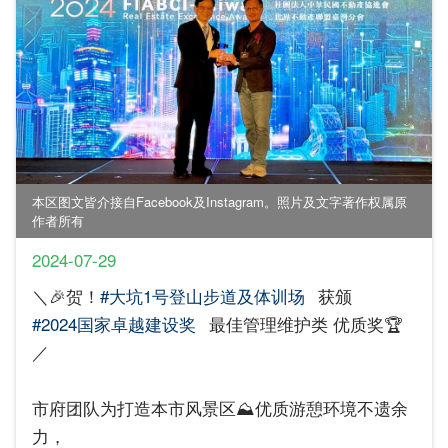
本区图文皆介接自Facebook及Instagram。照片及文字著作权属原
作者所有
2024-07-29
＼🎉贺！
#大坑1号登山步道及体训场
获颁
#2024国家卓越建设奖
最佳管理维护类 优质奖🏆
／
市府团队为打造本市风景区⛰️优质游憩环境不遗余
力，