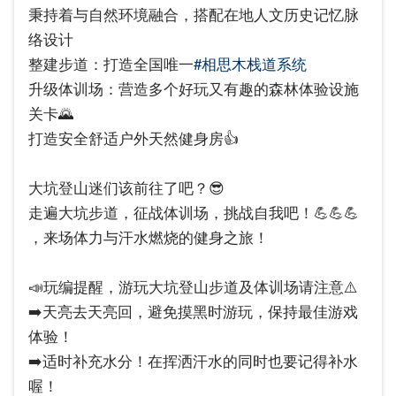
秉持着与自然环境融合，搭配在地人文历史记忆脉
络设计
整建步道：打造全国唯一
#相思木栈道系统
升级体训场：营造多个好玩又有趣的森林体验设施
关卡🌄
打造安全舒适户外天然健身房👍
大坑登山迷们该前往了吧？😎
走遍大坑步道，征战体训场，挑战自我吧！💪💪💪
，来场体力与汗水燃烧的健身之旅！
📣玩编提醒，游玩大坑登山步道及体训场请注意⚠️
➡️天亮去天亮回，避免摸黑时游玩，保持最佳游戏
体验！
➡️适时补充水分！在挥洒汗水的同时也要记得补水
喔！