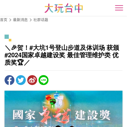
跳
到
开
主
首页
最新消息
社群话题
要
内
容
区
＼🎉贺！#大坑1号登山步道及体训场 获颁
块
#2024国家卓越建设奖 最佳管理维护类 优
质奖🏆／