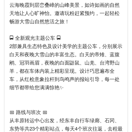
云海晚霞到层峦叠嶂的山峰美景，如诗如画的自然
天地让人心旷神怡。邀请玩粉赶紧预约，一起轻松
畅游大雪山自然悠活之旅！
🚍 全新观光主题公车 🚍
2部兼具生态特色及设计美学的主题公车，分别展示
白天和夜晚大雪山的丰富生态。白天的帝雉、蓝腹
鹇、冠羽画眉，夜晚的白面鼯鼠、山羌、台湾野山
羊，都在车体内装上精彩呈现。设计巧思遍布全
车，从红桧意象拉杆到鸟鸣声的报站引导，每一处
细节都带给您满满惊艳✨
📅 路线与班次 📅
从丰原转运中心出发，经东丰自行车绿廊、石冈、
东势等共23个精彩站点，每天4个班次往返，去程最