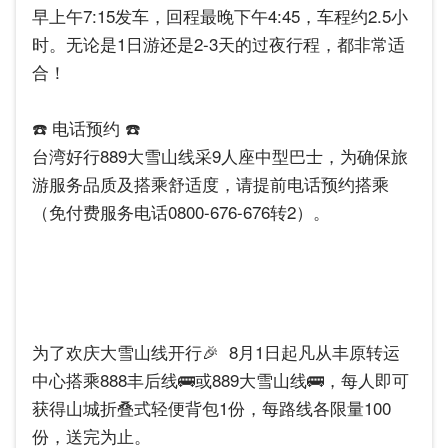
早上午7:15发车，回程最晚下午4:45，车程约2.5小
时。无论是1日游还是2-3天的过夜行程，都非常适
合！
☎️ 电话预约 ☎️
台湾好行889大雪山线采9人座中型巴士，为确保旅
游服务品质及搭乘舒适度，请提前电话预约搭乘
（免付费服务电话0800-676-676转2）。
为了欢庆大雪山线开行🎉 ​ 8月1日起凡从丰原转运
中心搭乘888丰后线🚌或889大雪山线🚌，每人即可
获得山城折叠式轻便背包1份，每路线各限量100
份，送完为止。