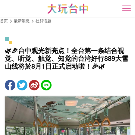
跳
到
开
主
首页
最新消息
社群话题
要
内
容
区
🌿🎉台中观光新亮点！全台第一条结合视
块
觉、听觉、触觉、知觉的台湾好行889大雪
山线将於8月1日正式启动啦！🎉🌿