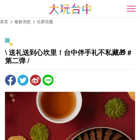
跳
到
开
主
首页
最新消息
社群话题
要
内
容
区
\ 送礼送到心坎里！台中伴手礼不私藏🎁 #
块
第二弹 /