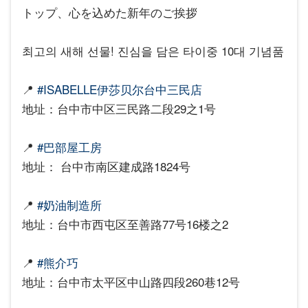
トップ、心を込めた新年のご挨拶
최고의 새해 선물! 진심을 담은 타이중 10대 기념품
📍
#ISABELLE伊莎贝尔台中三民店
地址：台中市中区三民路二段29之1号
📍
#巴部屋工房
地址： 台中市南区建成路1824号
📍
#奶油制造所
地址：台中市西屯区至善路77号16楼之2
📍
#熊介巧
地址：台中市太平区中山路四段260巷12号