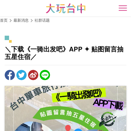
跳
到
开
主
首页
最新消息
社群话题
要
内
容
区
＼下载《一骑出发吧》APP ✦ 贴图留言抽
块
五星住宿／