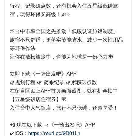
行程、记录碳点数，还有机会入住五星级低碳旅
宿，玩得环保又高级！🌿✨
🌱台中市率全国之先推动「低碳认证旅馆制度」
旅宿不只舒适，更落实节能省水、减少一次性用品
等环保作法
让你在放松旅途中，也能为地球尽一份心力🌍
立即下载《一骑出发吧》APP
🌿规划行程 🌿 骑乘纪录 🌿累积碳点数
在留言区贴上APP首页画面截图，就有机会抽中
【五星级饭店住宿券】🎁
入住台中人气饭店，旅行不只低碳，还超享受！
📲 现在就下载 →《一骑出发吧》APP
✔️iOS：
https://reurl.cc/9D01Ln