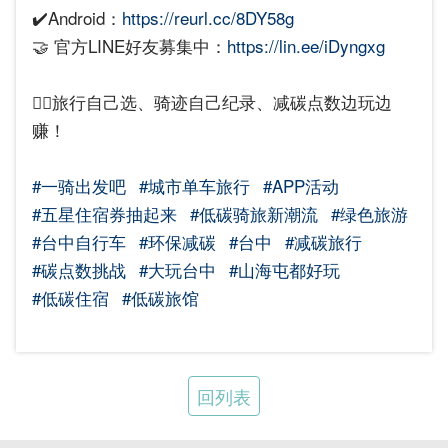
✔️Android：
https://reurl.cc/8DY58g
🤝 官方LINE好友募集中：
https://lin.ee/iDyngxg
🚴‍♂️旅行自己选、骑迹自己纪录、减碳点数边玩边
赚！
#一骑出发吧
#城市单车旅行
#APP活动
#五星住宿券抽起来
#低碳骑旅新潮流
#绿色旅游
#台中自行车
#环保减碳
#台中
#减碳旅行
#碳点数挑战
#大玩台中
#山海屯都好玩
#低碳住宿
#低碳旅馆
回列表