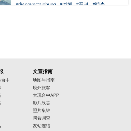
#discovertaichung
#여행
#풍경
#観光
#旅行
#风景
#台中
#大玩台中
#台中景点
#打卡景点
#台中风景
#台中旅游
报
文宣指南
往台中
地图与指南
车
境外旅客
场
大玩台中APP
运
影片欣赏
照片集锦
问卷调查
运
友站连结