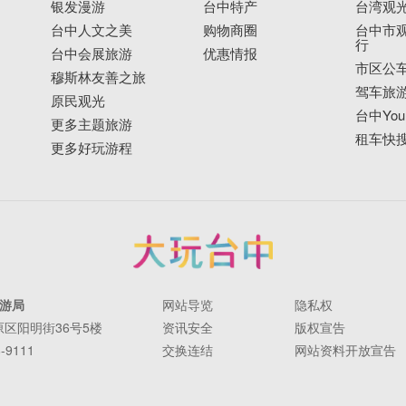
银发漫游
台中特产
台湾观
台中人文之美
购物商圈
台中市观
行
台中会展旅游
优惠情报
市区公
穆斯林友善之旅
驾车旅
原民观光
台中YouB
更多主题旅游
租车快
更多好玩游程
游局
网站导览
隐私权
丰原区阳明街36号5楼
资讯安全
版权宣告
-9111
交换连结
网站资料开放宣告