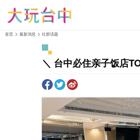
跳
到
主
要
内
:::
首页
最新消息
社群话题
容
区
块
＼ 台中必住亲子饭店TOP