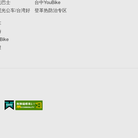
光巴士
台中YouBike
光公车/台湾好
登革热防治专区
车
游
ike
搜