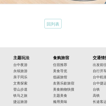
回列表
主题玩法
食购旅宿
交通情
台中夜游
住宿推荐
出发前
永续旅游
美食导览
自行开
亲子同乐
低碳旅馆
台中机
文青探索
友善乐龄旅宿
台中捷
登山步道
美食购物快搜
台铁
铁马之旅
主题美食
高铁
捷运旅游
飨用美味
长途客