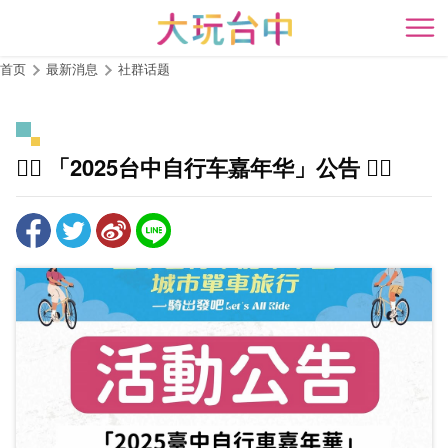
跳
到
开
主
首页
最新消息
社群话题
要
内
容
区
🚴‍♂️ 「2025台中自行车嘉年华」公告 🚴‍♀️
块