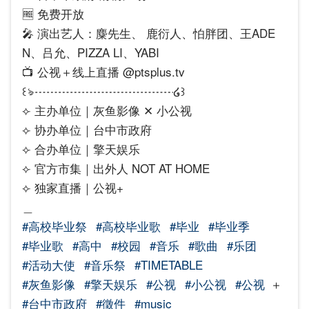
🆓 免费开放
🎤 演出艺人：麋先生、 鹿衍人、怕胖团、王ADE
N、吕允、PIZZA LI、YABI
📺 公视＋线上直播 @ptsplus.tv
꒰ঌ┈┈┈┈┈┈┈┈┈┈┈┈໒꒱
⟣ 主办单位｜灰鱼影像 ✕ 小公视
⟣ 协办单位｜台中市政府
⟣ 合办单位｜擎天娱乐
⟣ 官方市集｜出外人 NOT AT HOME
⟣ 独家直播｜公视+
＿
#高校毕业祭
#高校毕业歌
#毕业
#毕业季
#毕业歌
#高中
#校园
#音乐
#歌曲
#乐团
#活动大使
#音乐祭
#TIMETABLE
#灰鱼影像
#擎天娱乐
#公视
#小公视
#公视
＋
#台中市政府
#徵件
#music