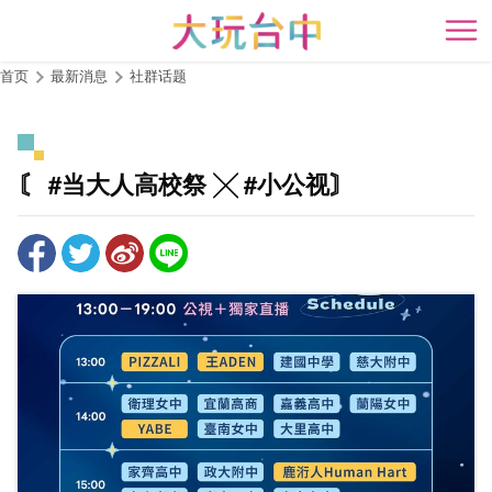
跳
到
开
主
首页
最新消息
社群话题
要
内
容
区
〘 #当大人高校祭 ╳ #小公视〙
块