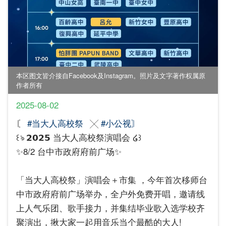
本区图文皆介接自Facebook及Instagram。照片及文字著作权属原
作者所有
2025-08-02
〘
#当大人高校祭
╳
#小公视〙
꒰ঌ 𝟮𝟬𝟮𝟱 当大人高校祭演唱会 ໒꒱
✨8/2 台中市政府府前广场✨
「当大人高校祭」演唱会＋市集 ，今年首次移师台
中市政府府前广场举办，全户外免费开唱，邀请线
上人气乐团、歌手接力，并集结毕业歌入选学校齐
聚演出，揪大家一起用音乐当个最酷的大人!