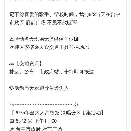
记下你喜爱的歌手、学校时间，我们8/2当天在台中
市政府 府前广场 不见不散喔👋
⚠️活动当天现场无提供停车位🅿️
欢迎大家搭乘大众交通工具前往场地
🚗【交通资讯】
捷运、公车：市政府站，步行即可抵达
🐶活动当天欢迎导盲犬进入
꒰ঌ┈┈┈┈┈┈┈┈┈┈┈┈໒꒱
【2025年当大人高校祭 演唱会Ｘ市集活动】
📅 8／2 ㊅ 下午1：00
📌 台中市政府 府前广场