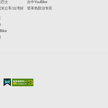
光巴士
台中YouBike
区中社路信义巷44号)
光公车/台湾好
登革热防治专区
🔗活动连结：
https://reurl.cc/Y3q2QL
--------------------------------
车
活动｜2025 滨海摇滚音乐祭
游
📅8/23(六)-8/24(日) 12:10-21:40
ike
📍MITSUI OUTLET PARK 台中港（台中市梧栖区
搜
台湾大道十段168号）
🔗活动连结：
https://reurl.cc/pYaWbr
--------------------------------
活动｜百鬼夜行Cosplay活动市集
📅8/23(六)-8/24(日) 13:00–23:00
📍大坑九号夜市（台中市北屯区东山路一段383
号）
🔗活动连结：
https://reurl.cc/OmrlKD
--------------------------------
活动｜晶矿物语・祖孙共学