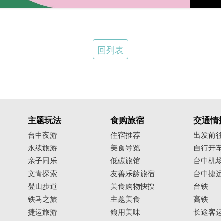
回列表
主题玩法
食购旅宿
交通情
台中夜游
住宿推荐
出发前
永续旅游
美食导览
自行开
亲子同乐
低碳旅馆
台中机
文青探索
友善乐龄旅宿
台中捷
登山步道
美食购物快搜
台铁
铁马之旅
主题美食
高铁
捷运旅游
飨用美味
长途客