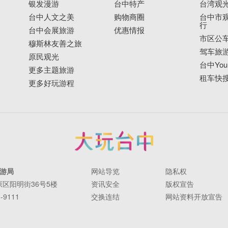
银发漫游
台中特产
台湾观
台中人文之美
购物商圈
台中市观
行
台中会展旅游
优惠情报
市区公
穆斯林友善之旅
驾车旅
原民观光
台中YouB
更多主题旅游
租车快
更多好玩游程
游局
网站导览
隐私权
丰原区阳明街36号5楼
资讯安全
版权宣告
-9111
交换连结
网站资料开放宣告