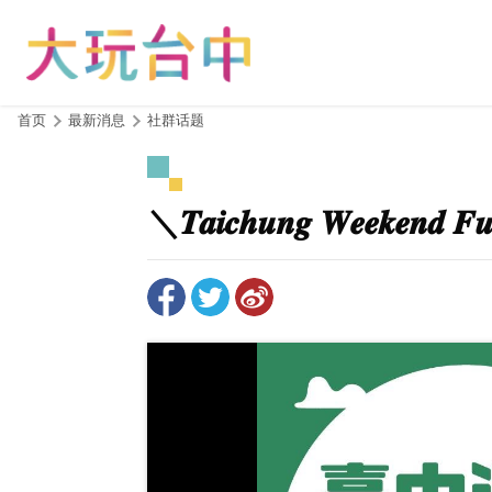
跳
到
主
要
内
:::
首页
最新消息
社群话题
容
区
块
＼𝑻𝒂𝒊𝒄𝒉𝒖𝒏𝒈 𝑾𝒆𝒆𝒌𝒆𝒏𝒅