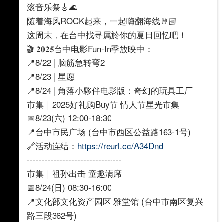
滚音乐祭🎸🌊
随着海风ROCK起来，一起嗨翻海线🤘🏻
这周末，在台中找寻属於你的夏日回忆吧！
🎬 𝟐𝟎𝟐𝟓台中电影Fun-In季放映中：
📍8/22 | 脑筋急转弯2
📍8/23 | 星愿
📍8/24 | 角落小夥伴电影版：奇幻的玩具工厂
市集｜2025好礼购Buy节 情人节星光市集
📅8/23(六) 12:00-18:30
📍台中市民广场 (台中市西区公益路163-1号)
🔗活动连结：
https://reurl.cc/A34Dnd
--------------------------------
市集｜祖孙出击 童趣满席
📅8/24(日) 08:30-16:00
📍文化部文化资产园区 雅堂馆 (台中市南区复兴
路三段362号)