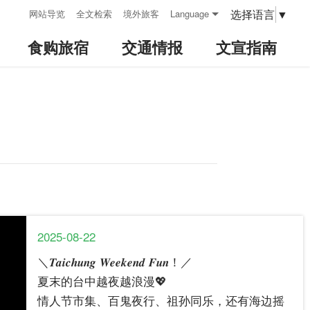
:::
选择语言
▼
网站导览
全文检索
境外旅客
Language
食购旅宿
交通情报
文宣指南
2025-08-22
＼𝑻𝒂𝒊𝒄𝒉𝒖𝒏𝒈 𝑾𝒆𝒆𝒌𝒆𝒏𝒅 𝑭𝒖𝒏！／
夏末的台中越夜越浪漫💖
情人节市集、百鬼夜行、祖孙同乐，还有海边摇