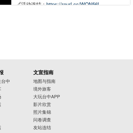
🔗活动连结：
https://reurl.cc/WON56L
--------------------------------
市集｜选品生活好物市集
📅8/23(六)-8/24(日) 14:00～21:00
📍美术园道D段 (台中市西区五权西四街120号)
🔗活动连结：
https://reurl.cc/Nxlkkx
--------------------------------
市集｜放肆の市
📅8/23(六)-8/24(日) 12:00-21:00（周日提前於 20:
报
文宣指南
00 结束）
往台中
地图与指南
📍米平方商场 (台中市西屯区国安一路168号)
车
境外旅客
🔗活动连结：
https://reurl.cc/GpNlrD
场
大玩台中APP
--------------------------------
运
影片欣赏
市集｜小愿市集
照片集锦
问卷调查
📅8/24(日) 10:00-16:00
运
友站连结
📍清水眷村文化园区 信义小站广场 (台中市清水