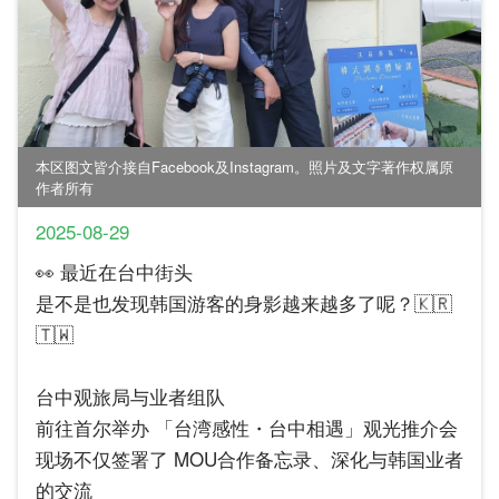
本区图文皆介接自Facebook及Instagram。照片及文字著作权属原
作者所有
2025-08-29
👀 最近在台中街头
是不是也发现韩国游客的身影越来越多了呢？🇰🇷
🇹🇼
台中观旅局与业者组队
前往首尔举办 「台湾感性・台中相遇」观光推介会
现场不仅签署了 MOU合作备忘录、深化与韩国业者
的交流