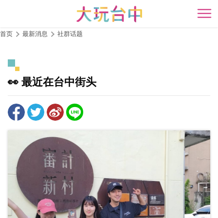
跳
到
开
主
首页
最新消息
社群话题
要
内
容
区
👀 最近在台中街头
块