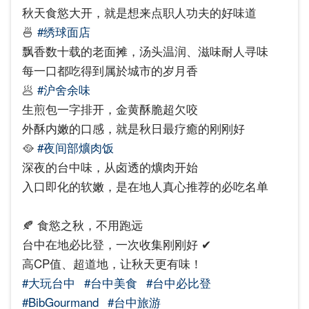
秋天食慾大开，就是想来点职人功夫的好味道
🍜
#绣球面店
飘香数十载的老面摊，汤头温润、滋味耐人寻味
每一口都吃得到属於城市的岁月香
🥟
#沪舍余味
生煎包一字排开，金黄酥脆超欠咬
外酥内嫩的口感，就是秋日最疗癒的刚刚好
🥘
#夜间部爌肉饭
深夜的台中味，从卤透的爌肉开始
入口即化的软嫩，是在地人真心推荐的必吃名单
🍂 食慾之秋，不用跑远
台中在地必比登，一次收集刚刚好 ✔
高CP值、超道地，让秋天更有味！
#大玩台中
#台中美食
#台中必比登
#BibGourmand
#台中旅游