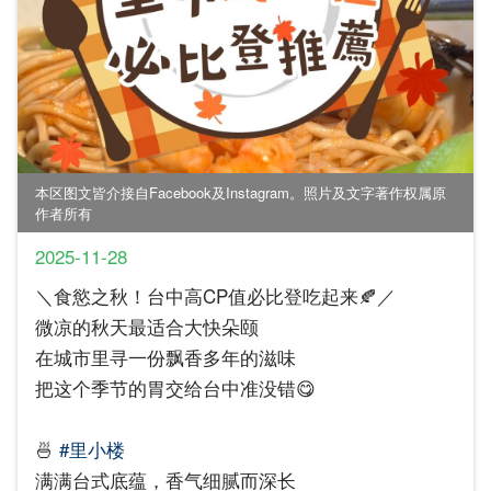
本区图文皆介接自Facebook及Instagram。照片及文字著作权属原
作者所有
2025-11-28
＼食慾之秋！台中高CP值必比登吃起来🍂／
微凉的秋天最适合大快朵颐
在城市里寻一份飘香多年的滋味
把这个季节的胃交给台中准没错😋
🍜
#里小楼
满满台式底蕴，香气细腻而深长