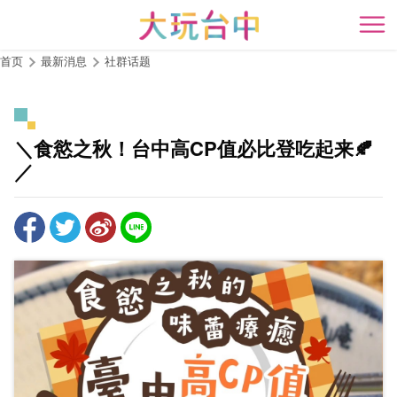
跳
到
开
主
首页
最新消息
社群话题
要
内
容
区
＼食慾之秋！台中高CP值必比登吃起来🍂
块
／