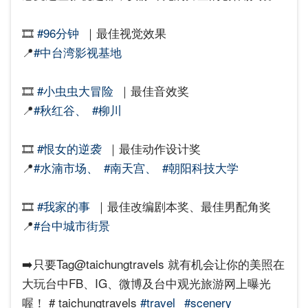
🎞️
#96分钟
｜最佳视觉效果
📍
#中台湾影视基地
🎞️
#小虫虫大冒险
｜最佳音效奖
📍
#秋红谷、
#柳川
🎞️
#恨女的逆袭
｜最佳动作设计奖
📍
#水湳市场、
#南天宫、
#朝阳科技大学
🎞️
#我家的事
｜最佳改编剧本奖、最佳男配角奖
📍
#台中城市街景
➡️只要Tag@taichungtravels 就有机会让你的美照在
大玩台中FB、IG、微博及台中观光旅游网上曝光
喔！ # taichungtravels
#travel
#scenery