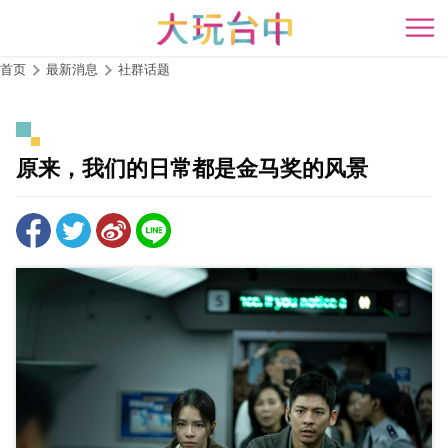
跳
到
开
主
首页
最新消息
社群话题
要
内
容
区
原来，我们的日常都是金马奖的风景
块