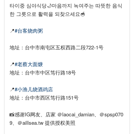
타이중 심야식당🌙마음까지 녹여주는 따뜻한 음식
한 그릇으로 활력을 되찾으세요🥣
📍
#台客烧肉粥
地址：台中市南屯区五权西路二段722-1号
📍
#老蔡大面焿
地址：台中市中区笃行路18号
📍
#小渔儿烧酒鸡店
地址：台中市西区笃行路151号
📸感谢IG网友、店家 ＠laocai_damian、＠spsp070
9、＠aillsea.tw 提供授权美照