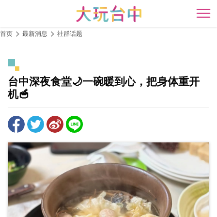
跳
到
开
主
首页
最新消息
社群话题
要
内
容
区
台中深夜食堂🌙一碗暖到心，把身体重开
块
机🥣