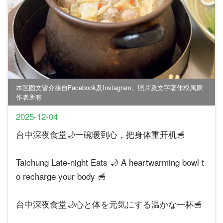
本区图文皆介接自Facebook及Instagram。照片及文字著作权属原
作者所有
2025-12-04
台中深夜食堂🌙一碗暖到心，把身体重开机🥣
Taichung Late-night Eats 🌙 A heartwarming bowl t
o recharge your body 🥣
台中深夜食堂🌙心と体を元気にする温かな一杯🥣