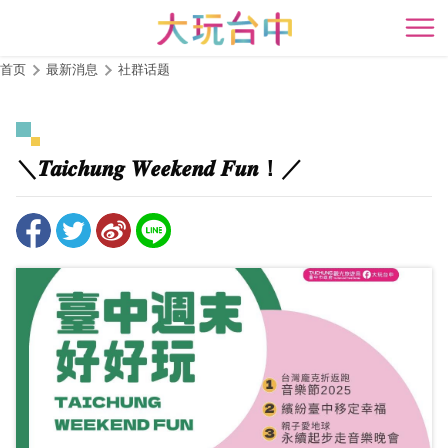
跳
到
开
主
首页
最新消息
社群话题
要
内
容
区
＼𝑻𝒂𝒊𝒄𝒉𝒖𝒏𝒈 𝑾𝒆𝒆𝒌𝒆𝒏𝒅 𝑭𝒖𝒏！／
块