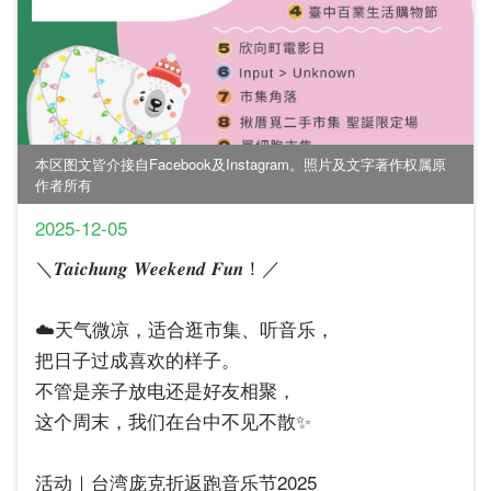
本区图文皆介接自Facebook及Instagram。照片及文字著作权属原
作者所有
2025-12-05
＼𝑻𝒂𝒊𝒄𝒉𝒖𝒏𝒈 𝑾𝒆𝒆𝒌𝒆𝒏𝒅 𝑭𝒖𝒏！／
☁️天气微凉，适合逛市集、听音乐，
把日子过成喜欢的样子。
不管是亲子放电还是好友相聚，
这个周末，我们在台中不见不散✨
活动｜台湾庞克折返跑音乐节2025