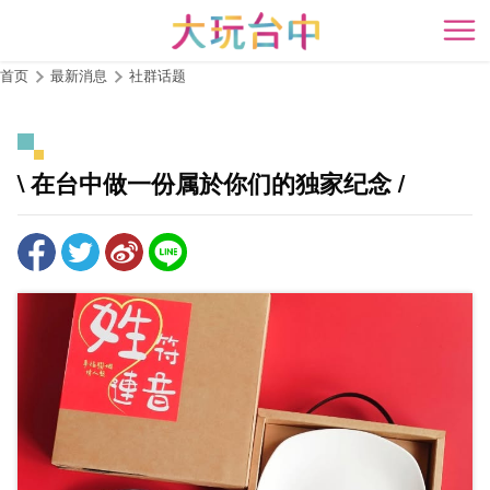
跳
到
开
主
首页
最新消息
社群话题
要
内
容
区
\ 在台中做一份属於你们的独家纪念 /
块