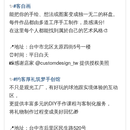
✨
#客自画
能把你的手绘、想法或图案变成独一无二的杯盘。
每件作品都由多道工序手工制作，质感满分!
在这里每个人都能找到属於自己的艺术风格🎨
📍地址：台中市北区太原四街5号一楼
⏰时间：平日白天
📸感谢店家 @customdesign_tw 提供授权美照
✨
#约客厚礼筑梦手创馆
不只是观光工厂，有好玩的球池跟实境体验的互动
区，
更提供丰富多元的DIY手作课程与客制化服务，
将礼物制作过程变成美好回忆🎁
📍地址：台中市后里区民生路520号