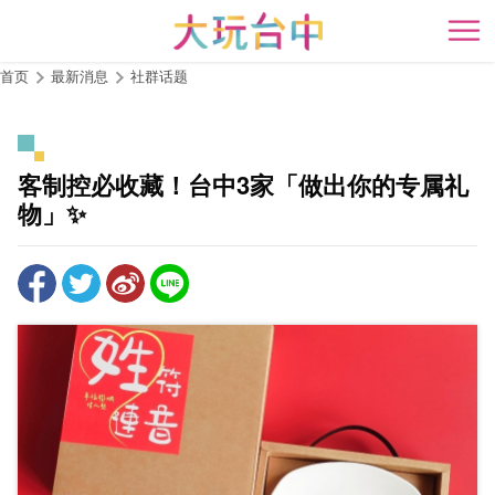
跳
到
开
主
首页
最新消息
社群话题
要
内
容
区
客制控必收藏！台中3家「做出你的专属礼
块
物」✨