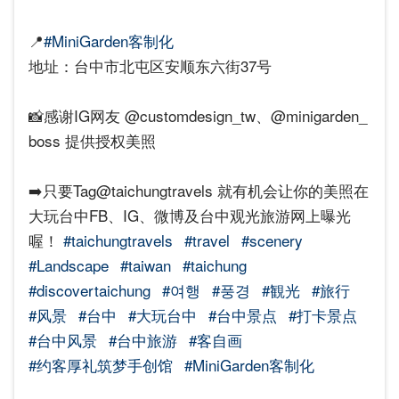
📍
#MiniGarden客制化
地址：台中市北屯区安顺东六街37号
📸感谢IG网友 @customdesign_tw、@minigarden_
boss 提供授权美照
➡️只要Tag@taichungtravels 就有机会让你的美照在
大玩台中FB、IG、微博及台中观光旅游网上曝光
喔！
#taichungtravels
#travel
#scenery
#Landscape
#taiwan
#taichung
#discovertaichung
#여행
#풍경
#観光
#旅行
#风景
#台中
#大玩台中
#台中景点
#打卡景点
#台中风景
#台中旅游‌‌‌
#客自画
#约客厚礼筑梦手创馆
#MiniGarden客制化