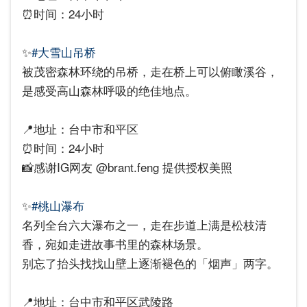
⏰时间：24小时
✨
#大雪山吊桥
被茂密森林环绕的吊桥，走在桥上可以俯瞰溪谷，
是感受高山森林呼吸的绝佳地点。
📍地址：台中市和平区
⏰时间：24小时
📸感谢IG网友 @brant.feng 提供授权美照
✨
#桃山瀑布
名列全台六大瀑布之一，走在步道上满是松枝清
香，宛如走进故事书里的森林场景。
别忘了抬头找找山壁上逐渐褪色的「烟声」两字。
📍地址：台中市和平区武陵路