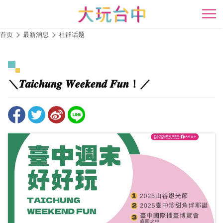
跳
到
开
主
首页
最新消息
社群话题
要
内
容
区
＼𝑻𝒂𝒊𝒄𝒉𝒖𝒏𝒈 𝑾𝒆𝒆𝒌𝒆𝒏𝒅 𝑭𝒖𝒏！／
块