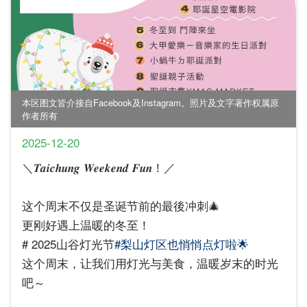
本区图文皆介接自Facebook及Instagram。照片及文字著作权属原
作者所有
2025-12-20
＼𝑻𝒂𝒊𝒄𝒉𝒖𝒏𝒈 𝑾𝒆𝒆𝒌𝒆𝒏𝒅 𝑭𝒖𝒏！／
这个周末不仅是圣诞节前的最後冲刺🎄
更刚好遇上温暖的冬至！
# 2025山谷灯光节
#梨山灯区也悄悄点灯啦🌟
这个周末，让我们用灯光与美食，温暖岁末的时光
吧～