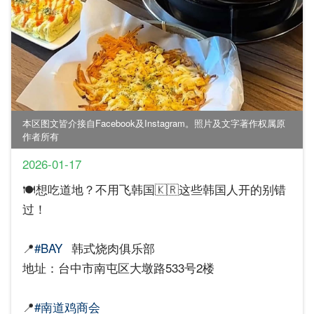
本区图文皆介接自Facebook及Instagram。照片及文字著作权属原
作者所有
2026-01-17
🍽️想吃道地？不用飞韩国🇰🇷这些韩国人开的别错
过！
📍
#BAY
韩式烧肉俱乐部
地址：台中市南屯区大墩路533号2楼
📍
#南道鸡商会