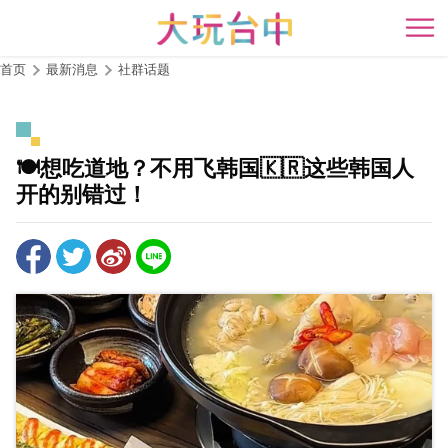
跳
到
开
主
首页
最新消息
社群话题
要
内
容
区
🍽️想吃道地？不用飞韩国🇰🇷这些韩国人
块
开的别错过！