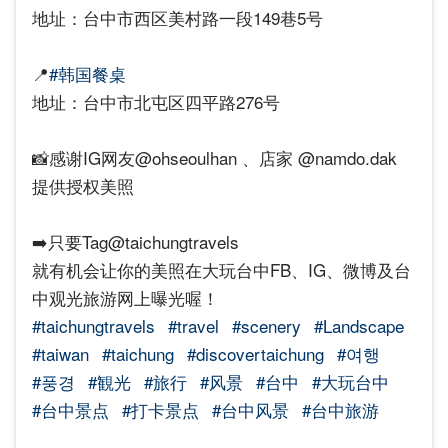
地址：台中市西区美村路一段149巷5号
📍
#韩国餐桌
地址：台中市北屯区四平路276号
📸感谢IG网友@ohseoulhan 、店家 @namdo.dak
提供授权美照
➡️只要Tag@taichungtravels
就有机会让你的美照在大玩台中FB、IG、微博及台
中观光旅游网上曝光喔！
#taichungtravels
#travel
#scenery
#Landscape
#taiwan
#taichung
#discovertaichung
#여행
#풍경
#観光
#旅行
#风景
#台中
#大玩台中
#台中景点
#打卡景点
#台中风景
#台中旅游