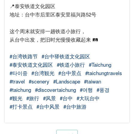
📍泰安铁道文化园区
地址：台中市后里区泰安里福兴路52号
这个周末就安排一趟铁道小旅行，
从台中出发，把旧时光慢慢收藏起来 🛤️
#台湾铁路节
#台中驿铁道文化园区
#泰安铁道文化园区
#铁道小旅行
#Taichung
#타이중
#台湾観光
#台中景点
#taichungtravels
#travel
#scenery
#Landscape
#taiwan
#taichung
#discovertaichung
#여행
#풍경
#観光
#旅行
#风景
#台中
#大玩台中
#打卡景点
#台中风景
#台中旅游