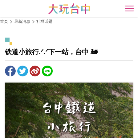
跳
到
开
主
首页
最新消息
社群话题
要
内
容
区
铁道小旅行.ᐟ.ᐟ下一站，台中 🚂
块