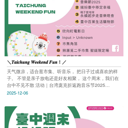
＼𝑻𝒂𝒊𝒄𝒉𝒖𝒏𝒈 𝑾𝒆𝒆𝒌𝒆𝒏𝒅 𝑭𝒖𝒏！／
天气微凉，适合逛市集、听音乐， 把日子过成喜欢的样
子。 不管是亲子放电还是好友相聚， 这个周末，我们在
台中不见不散 活动｜台湾庞克折返跑音乐节2025
12/6(六)－12/7(日) 11:00-22:00 台中洲际棒球场（台中市
2025-12-06
北屯区崇德路三段835号） 活动连结：
https://reurl.cc/MMXm0v -------------------------------- 活动｜
缤纷台中移定幸福 12/6(六) 09:00–13:00 台中市新住民艺
文中心前广场（台中市南屯区文心南五路一段331号，丰
乐雕塑公园内） 活动连结：https://reurl.cc/nlLxDX ---------