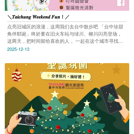
＼𝑻𝒂𝒊𝒄𝒉𝒖𝒏𝒈 𝑾𝒆𝒆𝒌𝒆𝒏𝒅 𝑭𝒖𝒏！／
点亮旧城区的浪漫，这周我们去台中散步吧 「台中珍甜
角伴耶诞」终於要在旧火车站与绿川、柳川闪亮登场，
这两天，把时间留给喜欢的人， 一起在这个城市寻找冬
日的温暖吧 活动｜2025台中珍甜角伴耶诞 12/12(五)－
2025-12-13
2026/1/1(四) 17:30-22:00 旧台中火车站前广场、柳川、
绿川 活动连结：https://reurl.cc/Vm4nWN ---------------------
----------- 活动｜麋幻星愿圣诞树圣诞系列活动 杰米尼圣诞
音乐派对 12/13(六) 14:00-15:00 大熊猫格圣诞乐喜剧
12/13(六) 15:00-16:00 神奇夜光耶诞夜 12/13(六) 14:00-
16:00 台中市屯区艺文中心 1F&B1（台中市太平区大兴
路201号） 活动连结：https://reurl.cc/Eb6rQK ---------------
----------------- 活动｜2025全球极限体能钢铁大赛
12/13(六)－12/14(日) 8:00-17:00 台中市政府前广场（台
中市西屯区台湾大道三段99号） 活动连结：
https://www.taichung.gov.tw/3157754/post --------------------