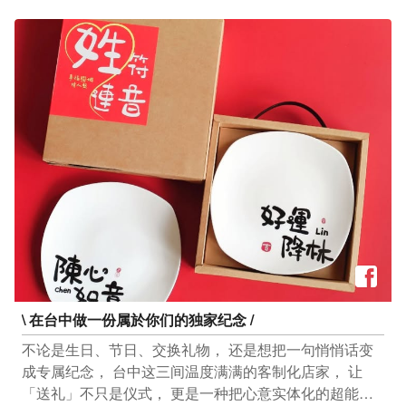
间：16:30│18:00 (一日2场) 阵容：台湾青年管乐团 【欢
乐耶诞游行：热情舞力秀】 日期：12/14(日)、12/20(六)
时间：15:30│16:30│17:30 (一日3场) 阵容：异国专业舞
者 全馆满 $399！转出圣诞甜蜜礼 限量有限，赠完为止！
周周抽品牌甜点 12/16抽UNA-VERSE Dessert 双人甜点
兑换券 (价值3000元) 12/23抽LADY M 经典原味千层蛋糕
9寸 兑换券(价值2700元) 12/30抽UNA-VERSE Dessert
双人甜点兑换券(价值3000元)
\ 在台中做一份属於你们的独家纪念 /
不论是生日、节日、交换礼物， 还是想把一句悄悄话变
成专属纪念， 台中这三间温度满满的客制化店家， 让
「送礼」不只是仪式， 更是一种把心意实体化的超能力