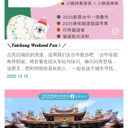
＼𝑻𝒂𝒊𝒄𝒉𝒖𝒏𝒈 𝑾𝒆𝒆𝒌𝒆𝒏𝒅 𝑭𝒖𝒏！／
点亮旧城区的浪漫，这周我们去台中散步吧 「台中珍甜
角伴耶诞」终於要在旧火车站与绿川、柳川闪亮登场，
这两天，把时间留给喜欢的人， 一起在这个城市寻找冬
日的温暖吧 活动｜2025台中珍甜角伴耶诞 12/12(五)－
2025-12-12
2026/1/1(四) 17:30-22:00 旧台中火车站前广场、柳川、
绿川 活动连结：https://reurl.cc/Vm4nWN ---------------------
----------- 活动｜麋幻星愿圣诞树圣诞系列活动 杰米尼圣诞
音乐派对 12/13(六) 14:00-15:00 大熊猫格圣诞乐喜剧
12/13(六) 15:00-16:00 神奇夜光耶诞夜 12/13(六) 14:00-
16:00 台中市屯区艺文中心 1F&B1（台中市太平区大兴
路201号） 活动连结：https://reurl.cc/Eb6rQK ---------------