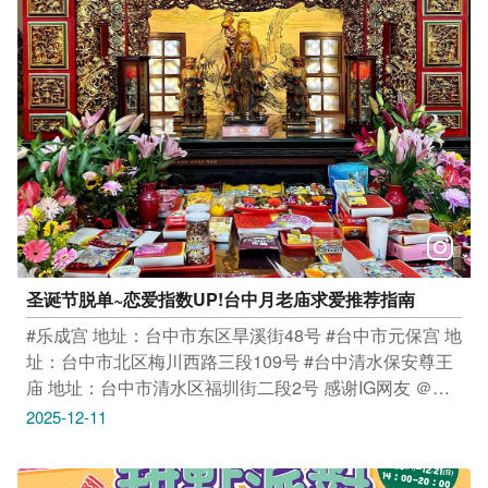
祖主题强化、艺文展演场域设置、水域游憩活动、高品质
住宿服务、游憩运输服务以及美食与在地农特产品，具备
强大潜力！ 随着巨型妈祖雕像完工在即，园区将成为海
线吸客核心，投资时机正是现在！ 🏛 市府提供： 完整招
商文件 行政协助 现地勘查 公开透明的合作流程 帮助企业
降低投资门槛，一起用创意和专业打造海线观光新亮点！
招商截止日：115年2月27日 意者请尽早掌握资讯、积极
布局，把握海线观光的大跃升！ 详细招商资讯请上 促参
司网站：ppp.mof.gov.tw/WWW/inv_ann.aspx?
oid=616AFF699C25CE9302064200C3273AD07A7EA0E2
观旅局网站：
圣诞节脱单~恋爱指数UP!台中月老庙求爱推荐指南
https://www.tourism.taichung.gov.tw/3107451/post 风管
所网站：
#乐成宫 地址：台中市东区旱溪街48号 #台中市元保宫 地
https://www.scenic.taichung.gov.tw/3788529/post #大安
址：台中市北区梅川西路三段109号 #台中清水保安尊王
港妈祖文化园区 #台中海线观光 #妈祖雕像 #BOT #ROT
庙 地址：台中市清水区福圳街二段2号 感谢IG网友 ＠
#台中市政府 #观光旅游局 #大玩台中 #海线新亮点 #招商
mr.biotech_mr.liu 提供授权美照 只要
2025-12-11
中
Tag@taichungtravels 就有机会让你的美照在大玩台中
FB、IG、微博及台中观光旅游网上曝光喔！