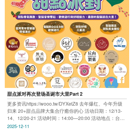
#taichungtravels #travel #scenery #Landscape #taiwan
#taichung #discovertaichung #여행 #풍경 #観光 #旅行 #
风景 #台中 #大玩台中 #台中景点 #打卡景点 #台中风景 #
台中旅游
甜点派对再次登场圣诞市大里Part 2
更多资讯https://wooo.tw/DYXetZ8 去年爆红、今年升级
归来 20+甜点品牌大集合疗癒你的心 活动日期：12/13-
14、12/20-21 活动时间：14:00—20:00 活动地点：台中
大里艺术广场1F(台中市大里区科技路1号) 必逛亮点 【音
2025-12-11
乐飨宴：高规格管乐祭】 日期：12/13(六)、12/21(日) 时