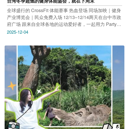
台湾冬季超燃的健身体能盛会，就在下周末
全球盛行的 CrossFit 体能赛事 热血登场 同场加映｜健身
产业博览会｜民众免费入场 12/13–12/14两天在台中市政
府广场 跟来自全球各地的运动爱好者，一起用力 Party吧
【完成集章任务抽百项豪华大奖】 现场互动集章，就能
2025-12-04
换抽奖券！ 大奖送送送~ 丰富好礼送到让你不敢相信 长
荣航空 欧美/亚洲不限航点来回机票 O2BODY 修复型健
身房VIP一年会籍 Hyperice 无限震动按摩枪组 芙瑞
Byzoom 瑜珈垫 VIGHT 专业运动太阳眼镜 百夫长 旅行箱
adidas 运动背包 …100+豪华礼品、总价值破百万！ 这不
是一般的博览会，这根本是2025最狂的抽奖天堂 【现场
集结最新健身品牌、体验、优惠一次看】 ✔ 台中在地市
民＋全台健身迷必逛 ✔ CP值爆表的热门运动体验课，全
年龄层都可参与 ✔ 亲子、朋友、情侣都能逛的互动博览
会 你，准备好冲一波了吗？ 活动资讯 地点：台中市政府
府前广场（近台湾大道侧） 时间：
12/13(六)-12/14(日)10:00-17:00 #2025全球极限体能钢铁
大赛 错过就要等一年 快把这篇分享出去 跟亲朋好友一起
揪团逛展、玩体验、抽机票！ 了解更多活动资讯