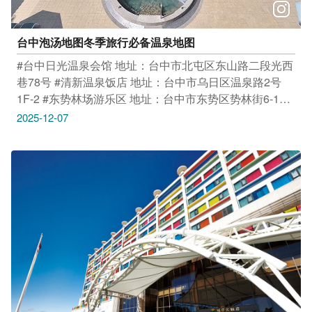
感受多元文化气息 与拥有百年历史的谷关温泉 地址：台
中市和平区东关路一段温泉巷6号 时间：24HR
台中泡汤地图冬季旅行必备温泉地图
#台中日光温泉会馆 地址：台中市北屯区东山路二段光西
巷78号 #清新温泉饭店 地址：台中市乌日区温泉路2号
1F-2 #东势林场游乐区 地址：台中市东势区势林街6-1号
#谷关温泉饭店 地址：台中市和平区东关路一段温泉巷6
2025-12-07
号 感谢店家 提供授权美照 只要Tag@taichungtravels 就
有机会让你的美照在大玩台中FB、IG、微博及台中观光
旅游网上曝光喔！ #taichungtravels #travel #scenery
#Landscape #taiwan #taichung #discovertaichung #여
행 #풍경 #観光 #旅行 #风景 #台中 #大玩台中 #台中景点
#打卡景点 #台中风景 #台中旅游