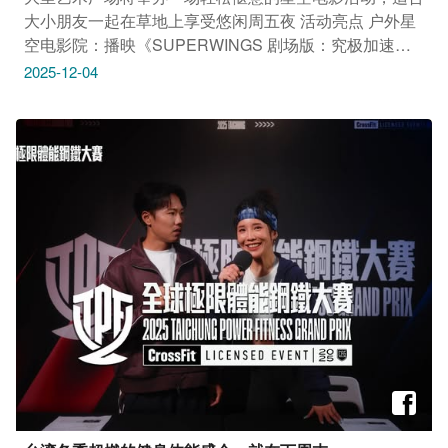
大小朋友一起在草地上享受悠闲周五夜 活动亮点 户外星
空电影院：播映《SUPERWINGS 剧场版：究极加速》
市集＆草地野餐：现场有美食与手作摊位，可自行铺垫野
2025-12-04
餐布享受时光 完成指定任务有机会抽中B2异想新乐园交
通小镇免费搭乘券！ 活动日期：12/5 (五) 活动地点：大
里艺术广场1F（台中市大里区科技路1号） 入场方式：完
全免费！ 美味市集：16：00—20：00 电影时间：17：
00 准时开演 更多资讯可见活动页面：
https://wooo.tw/zZqPPRU 欢迎民众利用周末时光到大里
走走，轻松看场户外电影、逛逛周边景点～