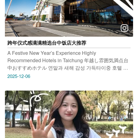
24HR #丽宝福容大饭店 坐落在全台最大丽宝乐园渡假区
内 走出饭店就是乐园＋OUTLET，一站式满足全家需求
当天还有演唱会表演以及烟火秀 跨年带全家来这里，轻
松度假又热闹满分 地址：台中市后里区福容路88号 时
间：24HR
跨年仪式感满满精选台中饭店大推荐
A Festive New Year’s Experience Highly
Recommended Hotels in Taichung 年越し雰囲気満点台
中おすすめホテル 연말과 새해 감성 가득타이중 호텔 대
추천 #浮云客栈 地址：台中市西屯区西安街277巷59号 #
2025-12-06
长荣桂冠酒店 地址：台中市西屯区台湾大道二段666号 #
永丰栈酒店 地址：台中市西屯区台湾大道二段689号 #丽
宝福容大饭店 地址：台中市后里区福容路88号 感谢店家
丽宝福容大饭店、长荣桂冠酒店 提供授权美照 只要
Tag@taichungtravels 就有机会让你的美照在大玩台中
FB、IG、微博及台中观光旅游网上曝光喔！
#taichungtravels #travel #scenery #Landscape #taiwan
#taichung #discovertaichung #여행 #풍경 #観光 #旅行 #