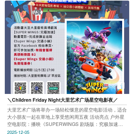
市南区复兴路三段362号B09） 活动连结：
时间：周四到周一11:30–23:00 #老蔡大面焿 只开两天的
https://reurl.cc/la7lL6 -------------------------------- 市集｜单细
传奇深夜美食 #老蔡大面焿 浓郁大面焿喝一口直接暖到
胞市集 12/6(六)－12/7(日) 12:30-20:30 诚品生活480号
心底 搭配辣菜脯绝对是完美组合想吃真的规划时间！ 地
（台中市西屯区市政路480号） 活动连结：
址：台中市中区笃行路18号 时间：周五、周六 16:30–
https://reurl.cc/Dboeve --------------------------------
01:10 感谢IG网友、店家 ＠laocai_damian、＠spsp0709
提供授权美照 #小渔儿烧酒鸡店 寒流来袭就想喝的烧酒
鸡 酒香温顺、汤头浓郁超疗癒 还能配现炒、青菜、小菜
整桌开吃！ 冷冷的夜里来一锅真的超暖心 地址：台中市
西区笃行路151号 时间：周一至周日 17:00–01:00 感谢IG
网友 ＠aillsea.tw 提供授权美照
＼Children Friday Night大里艺术广场星空电影夜／
大里艺术广场将举办一场轻松惬意的星空电影活动，适合
大小朋友一起在草地上享受悠闲周五夜 活动亮点 户外星
空电影院：播映《SUPERWINGS 剧场版：究极加速》
市集＆草地野餐：现场有美食与手作摊位，可自行铺垫野
2025-12-05