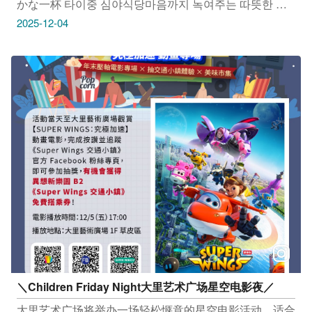
かな一杯 타이중 심야식당마음까지 녹여주는 따뜻한 음
식 한 그릇으로 활력을 되찾으세요 #台客烧肉粥 地址：
2025-12-04
台中市南屯区五权西路二段722-1号 #老蔡大面焿 地址：
台中市中区笃行路18号 #小渔儿烧酒鸡店 地址：台中市
西区笃行路151号 感谢IG网友、店家 ＠laocai_damian、
＠spsp0709、＠aillsea.tw 提供授权美照 只要
Tag@taichungtravels 就有机会让你的美照在大玩台中
FB、IG、微博及台中观光旅游网上曝光喔！ #
taichungtravels #travel #scenery #Landscape #taiwan
#taichung #discovertaichung #여행 #풍경 #観光 #旅行 #
风景 #台中 #大玩台中 # 台中景点 #打卡景点 #台中风景
#台中旅游
＼Children Friday Night大里艺术广场星空电影夜／
大里艺术广场将举办一场轻松惬意的星空电影活动，适合