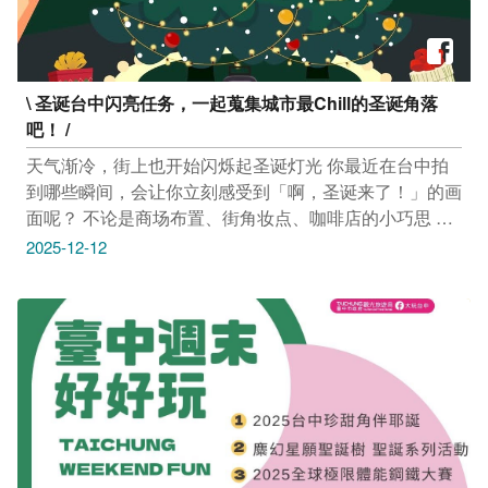
------------ 活动｜小愿诗集发表 × 小愿音乐祭 12/14(日)
10:00-16:00 清水眷村文化园区（台中市清水区中社路信
义巷44号） 活动连结：https://reurl.cc/Eb6rm1 --------------
------------------ 展览｜2025创意台中－摺叠市 即日起至
\ 圣诞台中闪亮任务，一起蒐集城市最Chill的圣诞角落
12/21(日) 周二～周日 10:30-17:30 (周一休馆) 台中市立
吧！ /
图书馆李科永纪念图书分馆（台中市南屯区龙富路五段1
号） 活动连结：https://reurl.cc/2ljZj6 ---------------------------
天气渐冷，街上也开始闪烁起圣诞灯光 你最近在台中拍
----- 市集｜2025美术园道圣诞市集 12/13(六)－12/14(日)
到哪些瞬间，会让你立刻感受到「啊，圣诞来了！」的画
13:00-20:00 美术园道（台中市西区五权西四街） 活动连
面呢？ 不论是商场布置、街角妆点、咖啡店的小巧思 或
结：https://reurl.cc/dqQV02 -------------------------------- 市集
是你意外捕捉的节庆光影 只要是在台中拍的，都欢迎投
2025-12-12
｜叮咚园游会 12/13(六)－12/14(日) 13:00-18:00 台中居
稿分享 留言附上照片＋＃拍摄地点 就有机会把圣诞好礼
市森駅（台中市北屯区北屯路458号） 活动连结：
带回家 一起用你的镜头，点亮台中的圣诞地图吧！ 怎麽
https://reurl.cc/XaAekM -------------------------------- 市集｜圣
参加？ ① 追踪【大玩台中】FB ② 按赞＋分享这篇贴文
诞拾光派对 12/13(六)－12/14(日) 11:00–16:00 一德洋楼
③ 留言上传台中圣诞照片＋＃拍摄地点 抽奖奖项 护手霜
（台中市北屯区文昌东十一街14巷1号） 活动连结：
圣诞礼盒 ×1 圣诞造型有机茶包礼盒 ×2 圣诞树小夜灯 ×3
https://reurl.cc/QVELD0 -------------------------------- 市集｜小
活动期间｜即日起～12/30（二）23:59 抽奖公告｜
旅市集 12/13(六)－12/14(日) 11:00-19:00 台中火车站旧
12/31（三）於本篇留言处公布 #抽奖 #圣诞节快乐
月台（台中市中区台湾大道一段1号） 活动连结：
#MerryChrismas #台中圣诞节
https://reurl.cc/Vm47XQ --------------------------------