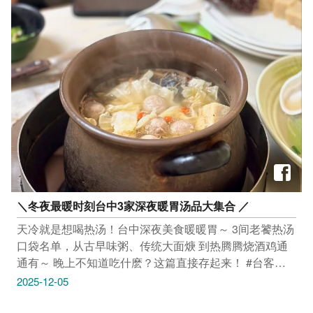
https://reurl.cc/la7lL6 -------------------------------- 市集｜单细
文中心前广场（台中市南屯区文心南五路一段331号，丰
胞市集 12/6(六)－12/7(日) 12:30-20:30 诚品生活480号
乐雕塑公园内） 活动连结：https://reurl.cc/nlLxDX ---------
（台中市西屯区市政路480号） 活动连结：
----------------------- 活动｜亲子爱地球 永续起步走音乐晚会
https://reurl.cc/Dboeve --------------------------------
12/6(六) 18:00-20:30 福阳国民小学（台中市丰原区南阳
路绿山巷83号） 活动连结：https://reurl.cc/GGKgvx -------
------------------------- 活动｜台中百业生活购物节 12/5(五)－
12/8(一) 10:00-18:00 台中国际展览馆（台中市乌日区中
山路三段1号） 活动连结：https://reurl.cc/MMyWOn -------
------------------------- 活动｜欣向町电影日 12/6(六) 17:30-
19:30 欣向町森活园区 (台中市后里区甲后路二段 350 号)
活动连结：https://reurl.cc/k8rmYx --------------------------------
展览｜ Input > Unknown 即日起至1/4(日) 周二至周日及
＼冬夜最暖时刻台中3家深夜暖胃汤品大集合 ／
国定假日 13:00-21:00 (每周一公休) 勤美术馆（台中市西
区馆前路79号） 活动连结：https://reurl.cc/vK6GV1 -------
天冷就是想喝热汤！台中深夜美食暖暖胃～ 3间老饕热汤
------------------------- 市集｜市集角落 12/6(六)－12/7(日)
口袋名单，从古早味粥、传统大面焿 到热腾腾烧酒鸡通
12:00-21:00 PARK2 草悟广场（台中市西区英才路534
通有～ 晚上不知道吃什麽？这篇直接存起来！ #台客烧
号） 活动连结：https://reurl.cc/W8vyak ------------------------
肉粥 招牌肉粥暖呼呼入口超舒服 香气浓郁、再配几道小
2025-12-05
-------- 市集｜揪厝觅二手市集 圣诞限定场 12/6(六)－
菜更满足 米其林必比登推荐的台式小吃 深夜吃一碗真的
12/7(日) 11:00-17:30 文化部文化资产园区 雅堂馆（台中
幸福感爆棚 地址：台中市南屯区五权西路二段722-1号