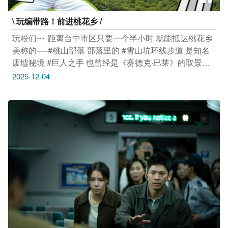
https://reurl.cc/KO4Wj9 #2025tpf #台中市政府 #集章抽奖
\ 玩编带路！前进桃花乡 /
玩粉们~~ 距离台中市区只要一个半小时 就能抵达桃花乡
美称的──#桃山部落 部落里的 #雪山坑环线步道 是知名
废墟秘境 #巨人之手 也曾经是《赛德克·巴莱》的取景地
喔！ 此外部落周边还有无菜单原住民料理 及隐藏版甜点
2025-12-04
店，非常适合一日游~~~ 推荐给大家 现在至桃山部落完
登 #雪山坑环线步道，可至大玩台中APP申请数位完登证
书，蒐集荣耀 活动详情可至「嗨刻台中」官网查询
➠https://reurl.cc/ZNa5lQ