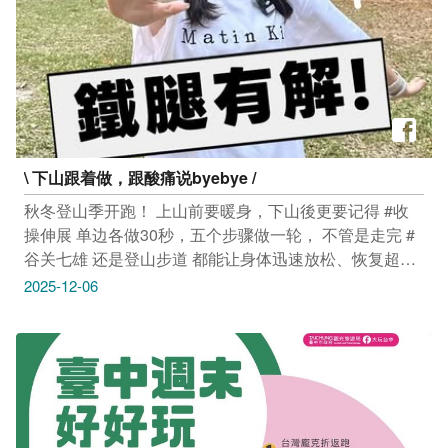
风景 #台中 #大玩台中 #台中景点 #打卡景点 #台中风景 #
台中旅游
\ 下山跟着做，跟酸痛说byebye /
秋冬登山季开跑！ 上山前要暖身，下山後更要记得 #收
操伸展 单边各做30秒，五个步骤做一轮， 不管是走完 #
谷关七雄 还是登山步道 都能让身体迅速放松、恢复超有
感٩(๑•̀ω•́๑)۶ 更多缓解酸痛妙招：位於和平区的 #谷关温
2025-12-06
泉，是最上乘的碳酸温泉水质，可舒缓压力，减轻神经疲
劳，推荐下山後走访泡汤 更多台中观光资讯请上台中观
光旅游网(https://travel.taichung.gov.tw/)查询