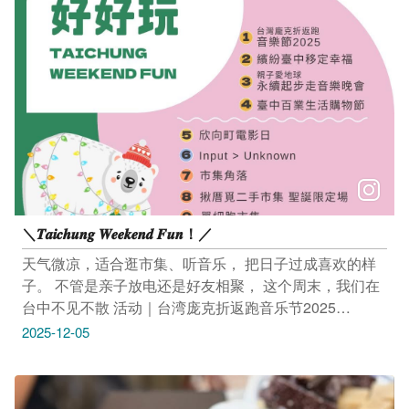
----------------------- 活动｜亲子爱地球 永续起步走音乐晚会
12/6(六) 18:00-20:30 福阳国民小学（台中市丰原区南阳
路绿山巷83号） 活动连结：https://reurl.cc/GGKgvx -------
------------------------- 活动｜台中百业生活购物节 12/5(五)－
12/8(一) 10:00-18:00 台中国际展览馆（台中市乌日区中
山路三段1号） 活动连结：https://reurl.cc/MMyWOn -------
------------------------- 活动｜欣向町电影日 12/6(六) 17:30-
19:30 欣向町森活园区 (台中市后里区甲后路二段 350 号)
活动连结：https://reurl.cc/k8rmYx --------------------------------
展览｜ Input > Unknown 即日起至1/4(日) 周二至周日及
＼𝑻𝒂𝒊𝒄𝒉𝒖𝒏𝒈 𝑾𝒆𝒆𝒌𝒆𝒏𝒅 𝑭𝒖𝒏！／
国定假日 13:00-21:00 (每周一公休) 勤美术馆（台中市西
区馆前路79号） 活动连结：https://reurl.cc/vK6GV1 -------
天气微凉，适合逛市集、听音乐， 把日子过成喜欢的样
------------------------- 市集｜市集角落 12/6(六)－12/7(日)
子。 不管是亲子放电还是好友相聚， 这个周末，我们在
12:00-21:00 PARK2 草悟广场（台中市西区英才路534
台中不见不散 活动｜台湾庞克折返跑音乐节2025
号） 活动连结：https://reurl.cc/W8vyak ------------------------
12/6(六)－12/7(日) 11:00-22:00 台中洲际棒球场（台中市
2025-12-05
-------- 市集｜揪厝觅二手市集 圣诞限定场 12/6(六)－
北屯区崇德路三段835号） 活动连结：
12/7(日) 11:00-17:30 文化部文化资产园区 雅堂馆（台中
https://reurl.cc/MMXm0v -------------------------------- 活动｜
市南区复兴路三段362号B09） 活动连结：
缤纷台中移定幸福 12/6(六) 09:00–13:00 台中市新住民艺