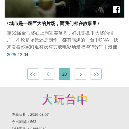
\ 城市是一座巨大的片场，而我们都在故事里 /
第62届金马奖在上周完美落幕，好几部拿下大奖的强
片，不论是场景还是制作，都有满满的「台中DNA」快
来看看你家附近有没有变成电影场景吧 #96分钟｜最佳视
觉效果 全片超过90%都在台中拍！电影里那台超逼真的
2025-12-04
高铁车厢， 其实是在雾峰的影视基地 1:1 实景搭建的。
不用抢票进站，台中就能拍出好莱坞等级的视觉震撼！ #
中台湾影视基地 #小虫虫大冒险｜最佳音效奖 全片有七
20
成场景取材自台中，台中的街景元素跃上国际舞台， 看
电影时别忘了睁大眼睛找彩蛋唷！ #秋红谷、#柳川 #恨
女的逆袭｜最佳动作设计奖 导演把镜头带进了喧闹的水
湳市场和香火鼎盛的南天宫， 原来，我们买菜、拜拜的
日常路径，也能拍出这麽生猛有力的武林感。 #水湳市
更新日期：2026-08-07
场、#南天宫、#朝阳科技大学 #我家的事｜最佳改编剧本
今日浏览：563
奖、最佳男配角奖 这部囊括最佳改编剧本的作品，剧中
总访客数：24668212