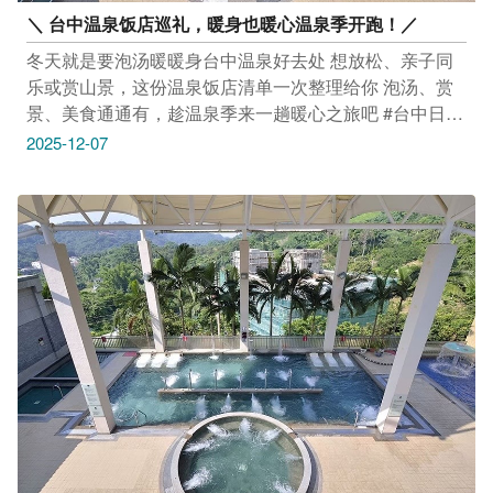
＼ 台中温泉饭店巡礼，暖身也暖心温泉季开跑！／
冬天就是要泡汤暖暖身台中温泉好去处 想放松、亲子同
乐或赏山景，这份温泉饭店清单一次整理给你 泡汤、赏
景、美食通通有，趁温泉季来一趟暖心之旅吧 #台中日光
温泉会馆 让大人放松、孩子放电的日光温泉会馆 温暖的
2025-12-07
露天风吕、好玩的亲子空间 搭配一泊二食，疗癒感满分
从入住的那刻起就开始疗癒 地址：台中市北屯区东山路
二段光西巷78号 时间：24HR 感谢店家 日光温泉会馆 提
供授权美照 #清新温泉饭店 冬天泡汤暖心，露天水疗
池、室内三温暖 药浴池与蒸气室一次享受 在山风里放松
身体，在温泉里卸下疲惫， 让旅程从这里开始变得慢下
来、舒服起来 地址：台中市乌日区温泉路2号1F-2 时
间：24HR 感谢店家 提供授权美照 #东势林场游乐区 不
只泡汤暖身还能漫步森林步道 在树海里听风、在山里闻
芬多精 冬日赏景＋暖汤，一次收集大自然的疗癒 地址：
台中市东势区势林街6-1号 时间：06:30–22:00 感谢店家
提供授权美照 #谷关温泉饭店 着名温泉区，泡汤配上山
林美景真的超疗癒 群山环抱、自然步道相随，在这里能