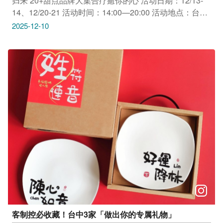
归来 20+甜点品牌大集合疗癒你的心 活动日期：12/13-
14、12/20-21 活动时间：14:00—20:00 活动地点：台中
大里艺术广场1F(台中市大里区科技路1号) 必逛亮点 【音
2025-12-10
乐飨宴：高规格管乐祭】 日期：12/13(六)、12/21(日) 时
间：16:30│18:00 (一日2场) 阵容：台湾青年管乐团 【欢
乐耶诞游行：热情舞力秀】 日期：12/14(日)、12/20(六)
时间：15:30│16:30│17:30 (一日3场) 阵容：异国专业舞
者 全馆满 $399！转出圣诞甜蜜礼 限量有限，赠完为止！
周周抽品牌甜点 12/16抽UNA-VERSE Dessert 双人甜点
兑换券 (价值3000元) 12/23抽LADY M 经典原味千层蛋糕
9寸 兑换券(价值2700元) 12/30抽UNA-VERSE Dessert
双人甜点兑换券(价值3000元)
客制控必收藏！台中3家「做出你的专属礼物」