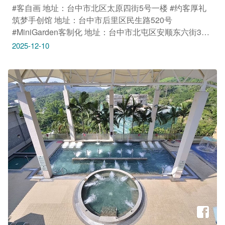
#客自画 地址：台中市北区太原四街5号一楼 #约客厚礼
筑梦手创馆 地址：台中市后里区民生路520号
#MiniGarden客制化 地址：台中市北屯区安顺东六街37
号 感谢IG网友 @customdesign_tw、@minigarden_boss
2025-12-10
提供授权美照 只要Tag@taichungtravels 就有机会让你的
美照在大玩台中FB、IG、微博及台中观光旅游网上曝光
喔！ #taichungtravels #travel #scenery #Landscape
#taiwan #taichung #discovertaichung #여행 #풍경 #観光
#旅行 #风景 #台中 #大玩台中 #台中景点 #打卡景点 #台
中风景 #台中旅游‌‌‌ #客自画 #约客厚礼筑梦手创馆
#MiniGarden客制化