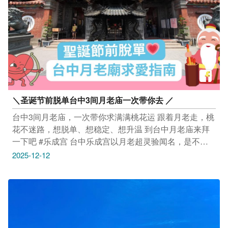
----------------- 活动｜2025全球极限体能钢铁大赛
12/13(六)－12/14(日) 8:00-17:00 台中市政府前广场（台
中市西屯区台湾大道三段99号） 活动连结：
https://www.taichung.gov.tw/3157754/post --------------------
------------ 活动｜小愿诗集发表 × 小愿音乐祭 12/14(日)
10:00-16:00 清水眷村文化园区（台中市清水区中社路信
义巷44号） 活动连结：https://reurl.cc/Eb6rm1 --------------
------------------ 展览｜2025创意台中－摺叠市 即日起至
＼圣诞节前脱单台中3间月老庙一次带你去 ／
12/21(日) 周二～周日 10:30-17:30 (周一休馆) 台中市立
图书馆李科永纪念图书分馆（台中市南屯区龙富路五段1
台中3间月老庙，一次带你求满满桃花运 跟着月老走，桃
号） 活动连结：https://reurl.cc/2ljZj6 ---------------------------
花不迷路，想脱单、想稳定、想升温 到台中月老庙来拜
----- 市集｜2025美术园道圣诞市集 12/13(六)－12/14(日)
一下吧 #乐成宫 台中乐成宫以月老超灵验闻名，是不少
13:00-20:00 美术园道（台中市西区五权西四街） 活动连
人心中的求姻缘首选 想遇见真命天子、牵起好姻缘，都
2025-12-12
结：https://reurl.cc/dqQV02 -------------------------------- 市集
有人特地来向月老求指引 地址：台中市东区旱溪街48号
｜叮咚园游会 12/13(六)－12/14(日) 13:00-18:00 台中居
时间：周一至周日06:30–22:00 感谢IG网友 ＠
市森駅（台中市北屯区北屯路458号） 活动连结：
mr.biotech_mr.liu 提供授权美照 #台中市元保宫 月老牵线
https://reurl.cc/XaAekM -------------------------------- 市集｜圣
的幸福据点，元保月老星君爷爷来牵线 来这里，点一盏
诞拾光派对 12/13(六)－12/14(日) 11:00–16:00 一德洋楼
姻缘灯，向月老许愿 千里姻缘线，就从这里开始牵起 地
（台中市北屯区文昌东十一街14巷1号） 活动连结：
址：台中市北区梅川西路三段109号 时间：周一至周日