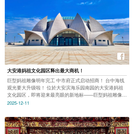
https://reurl.cc/QVELD0 -------------------------------- 市集｜小
07:00–22:00 感谢庙方 台中元保宫 提供授权美照 #台中
旅市集 12/13(六)－12/14(日) 11:00-19:00 台中火车站旧
清水保安尊王庙 海线地区最具人气的月老庙之一 更被许
月台（台中市中区台湾大道一段1号） 活动连结：
多人视为台中必访月老庙 未遇良缘的大家，也能来向月
https://reurl.cc/Vm47XQ --------------------------------
老祈求属於自己的那段缘分 地址：台中市清水区福圳街
二段2号 时间： 周一至周日 06:00–19:00 感谢庙方 台中
清水保安尊王庙 提供授权美照
大安港妈祖文化园区释出最大商机！
巨型妈祖雕像明年完工 中市府正式启动招商！ 台中海线
观光要大升级啦！ 位於大安滨海乐园南园的大安港妈祖
文化园区，即将迎来最亮眼的新地标——巨型妈祖雕像，
预计明年正式亮相！ 未来将成为全台最具代表性的宗教
2025-12-11
与观光景点，势必吸引大量游客朝圣、赏景、旅游，带来
无穷商机！ 台中市政府观光旅游局同步宣布 「大安港妈
祖文化园区兴建营运移转案（ROT/BOT）招商正式启
动！」 结合文化观光，发展复合游憩园区开发，包含妈