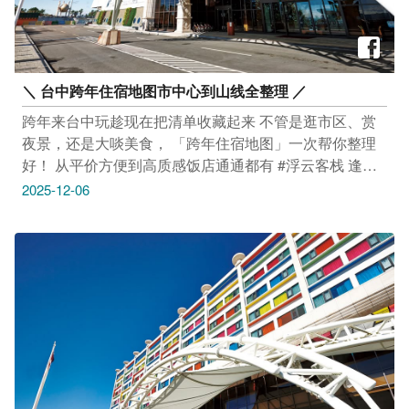
＼ 台中跨年住宿地图市中心到山线全整理 ／
跨年来台中玩趁现在把清单收藏起来 不管是逛市区、赏
夜景，还是大啖美食， 「跨年住宿地图」一次帮你整理
好！ 从平价方便到高质感饭店通通都有 #浮云客栈 逢甲
巷弄里的智慧绿建筑旅馆 低调却超有质感！房间还能看
2025-12-06
到漂亮城市景色 走路五分钟就能到逢甲夜市，逛街、拍
照、住宿一次满足！ 地址：台中市西屯区西安街277巷
59号 时间：24HR #长荣桂冠酒店 低调奢华房间宽敞，
舒适又有质感的首选！ 亲子设施除了图书馆还有小朋友
专属游戏区 大人放松、小孩玩得开心，跨年也能全家满
意 地址：台中市西屯区台湾大道二段666号 时间：24HR
感谢店家 长荣桂冠酒店 提供授权美照 #永丰栈酒店 房间
大又舒适，地点超方便、生活机能强 小朋友有专属游乐
场，放电不怕吵 地点便利，逛街、跨年活动通通方便走
路到 地址：台中市西屯区台湾大道二段689号 时间：