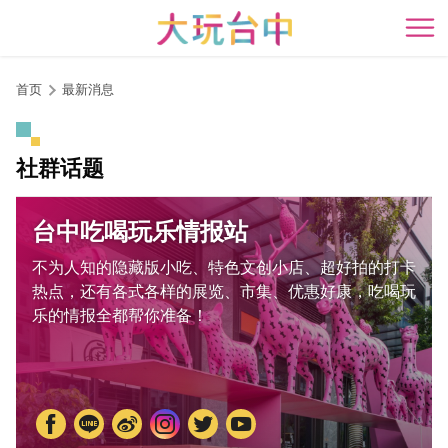
跳
到
开
主
要
首页
最新消息
内
容
区
社群话题
块
台中吃喝玩乐情报站
不为人知的隐藏版小吃、特色文创小店、超好拍的打卡
热点，还有各式各样的展览、市集、优惠好康，吃喝玩
乐的情报全都帮你准备！