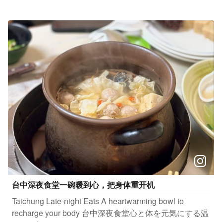
餐布享受时光 完成指定任务有机会抽中B2异想新乐园交
通小镇免费搭乘券！ 活动日期：12/5 (五) 活动地点：大
里艺术广场1F（台中市大里区科技路1号） 入场方式：完
全免费！ 美味市集：16：00—20：00 电影时间：17：
00 准时开演 更多资讯可见活动页面：
https://wooo.tw/zZqPPRU 欢迎民众利用周末时光到大里
走走，轻松看场户外电影、逛逛周边景点～
台中深夜食堂一碗暖到心，把身体重开机
Taichung Late-night Eats A heartwarming bowl to
recharge your body 台中深夜食堂心と体を元気にする温