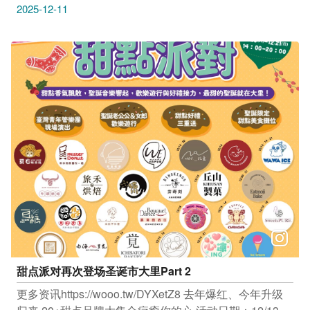
#客自画 能把你的手绘、想法或图案变成独一无二的杯
2025-12-11
盘。 每件作品都由多道工序手工制作，质感满分! 在这里
每个人都能找到属於自己的艺术风格 地址：台中市北区
太原四街5号一楼 时间：平日白天 感谢店家
@customdesign_tw 提供授权美照 #约客厚礼筑梦手创馆
不只是观光工厂，有好玩的球池跟实境体验的互动区，
更提供丰富多元的DIY手作课程与客制化服务， 将礼物制
作过程变成美好回忆 地址：台中市后里区民生路520号
时间：平日 10:00–17:00、假日 09:30–17:30（周一、周
二公休） #MiniGarden客制化 商品种类超多，衣服、抱
枕、夜灯、各种生活小物等等 不论是家庭纪念、情侣礼
物或抓周惊喜， MiniGarden都愿意把你的故事细致收藏
地址：台中市北屯区安顺东六街37号 时间：周一至周五
14:00–21:00、周六周日 12:00–21:30 感谢店家
@minigarden_boss 提供授权美照
甜点派对再次登场圣诞市大里Part 2
更多资讯https://wooo.tw/DYXetZ8 去年爆红、今年升级