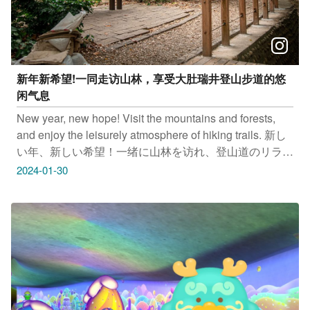
新年新希望!一同走访山林，享受大肚瑞井登山步道的悠
闲气息
New year, new hope! Visit the mountains and forests,
and enjoy the leisurely atmosphere of hiking trails. 新し
い年、新しい希望！一绪に山林を访れ、登山道のリラッ
クスした雰囲気を楽しみましょう 새해 새 희망! 함께 산
2024-01-30
림을 탐방하면서 트레일의 여유 가득한 분위기를 느껴보
세요 大肚瑞井登山步道 地址:台中市大肚区 一斤面包 地
址:台中市大肚区瑞井路96号 瑞景社区彩绘墙 地址:台中
市大肚区瑞井里 只要Tag@taichungtravels 就有机会让你
的美照在大玩台中FB、IG、微博及台中观光旅游网上曝
光喔！ #taichungdiary #travel #igphoto #iseetaiwan
#scenery #Landscape #taichungtravels
#discovertaichung #観光 #写真 #旅行 #여행 #풍경 #风景