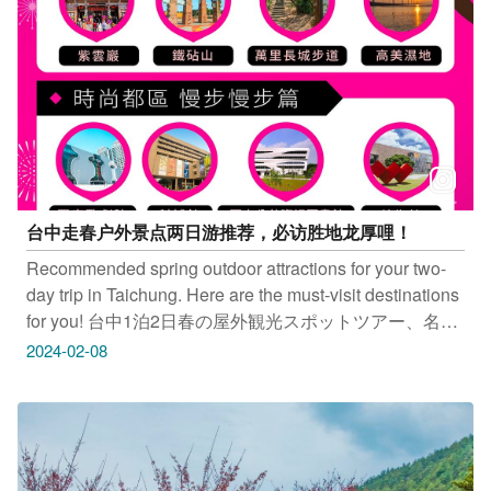
览国定古蹟，台湾第一闽式建筑、台湾五大家族之一的绝
代风华「雾峰林家花园 宫保第园区」，再到低调静谧而
纯粹的「亚洲大学附属现代美术馆」，在艺术与自然中相
遇 或是到乌日「知高圳步道」、「白阳圣庙」休闲准备
假期最後的收心操
台中走春户外景点两日游推荐，必访胜地龙厚哩！
Recommended spring outdoor attractions for your two-
day trip in Taichung. Here are the must-visit destinations
for you! 台中1泊2日春の屋外観光スポットツアー、名所
を全てご绍介します！ 봄맞이 타이중 야외 관광명소 2일
2024-02-08
여행 추천, 꼭 가봐야 할 핫플레이스를 모두 담았어요！
⛰祈福幸福－风格海线 紫云岩、铁砧山、高美湿地、万
里长城步道 漫步生活－时尚都区 国家歌剧院、国立自然
科学博物馆、国立公共资讯图书馆-总馆、国立台湾美术
馆 只要Tag@taichungtravels 就有机会让你的美照在大玩