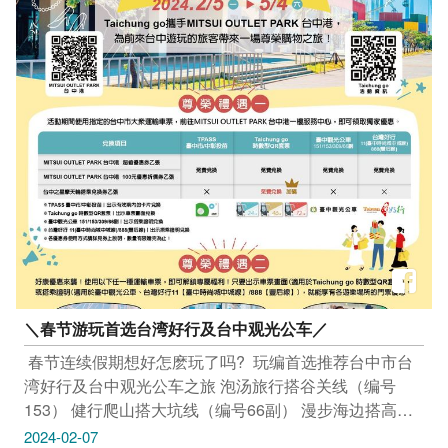
＼春节游玩首选台湾好行及台中观光公车／
​ 春节连续假期想好怎麽玩了吗? ​ 玩编首选推荐台中市台
湾好行及台中观光公车之旅 泡汤旅行搭谷关线（编号
153） 健行爬山搭大坑线（编号66副） 漫步海边搭高美
线（编号309） 历史悠游搭阿罩雾线（编号151） 乐园游
2024-02-07