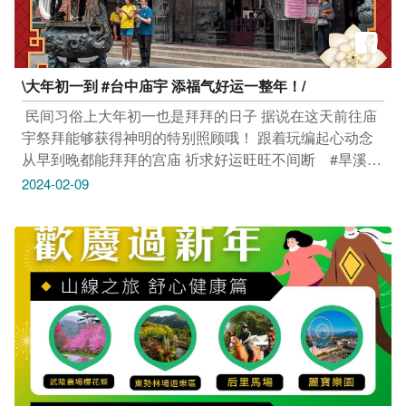
\大年初一到 #台中庙宇 添福气好运一整年！/
​ 民间习俗上大年初一也是拜拜的日子 据说在这天前往庙
宇祭拜能够获得神明的特别照顾哦！ 跟着玩编起心动念
从早到晚都能拜拜的宫庙 祈求好运旺旺不间断 ​ ​ ​ #旱溪乐
成宫‌ ​ 大年初一、初四赠开运红包象徵新的一年财运好运
2024-02-09
滚滚来 还有钻轿脚「妈祖赐福」仪式，将銮轿停放在一
个定点 让民众依序从妈祖銮轿下爬过，祈愿在新的一年
五福临门、鸿运当头 ​ 地址：台中市东区旱溪街48号 时
间：06:30–22:00 ​ ​ #大甲镇澜宫 ​ 夜晚的大甲镇澜宫依旧
人声鼎沸 台湾民间习俗，认为在初一子时，庙门开门後
第1个将香插到香炉里就是「头香」 抢到头香可以有一整
年的好运气，过往都能吸引许多民众前来共襄盛举 ​ 今年
仪式需待庙方最新公告为准 但为疏通过年走春人潮，大
甲区公所特别安排旅客免费接驳车唷！ 更多相关资讯：
https://reurl.cc/dLqXKV ​ 地址：台中市大甲区顺天路158