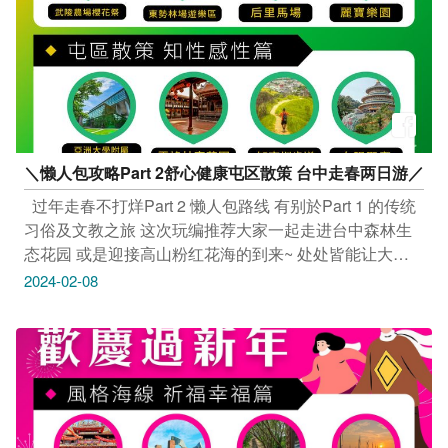
#taichung #discovertaichung #여행 #풍경 #観光 #旅行 #
风景 #台中 #大玩台中 #台中景点 #打卡景点 #台中风景 #
武陵农场 #东势林场游乐区 #后里马场 #丽宝乐园 #亚洲
大学附属现代美术馆 #雾峰林家花园 #知高圳步道 #白阳
圣庙
＼‌懒人包攻略Part 2舒心健康屯区散策 台中走春两日游／
​ ​ 过年走春不打烊Part 2 懒人包路线 有别於Part 1 的传统
习俗及文教之旅 这次玩编推荐大家一起走进台中森林生
态花园 或是迎接高山粉红花海的到来~ 处处皆能让大小
朋友开怀大笑的欢乐园区之旅 ​ ​ ​ #舒心健康-山线之旅 春
2024-02-08
节绝对不能错过台中「武陵农场樱花季」！园区内有2万
多棵高达10多种的樱花树已陆续盛开，让大人小孩皆能
心花怒放的粉红花海 同为渡假休闲好去处的「东势林
场」一年四季皆有不同花卉，动植物生态丰富，体悟徜佯
於山林芳香中远离尘嚣的舒适心境 或是到「后里马
场」、「丽宝乐园」沉浸在欢乐的儿童世界里吧～ ​ #知
性感性-屯区散策 最後一日的行程就让我们到台中屯区一