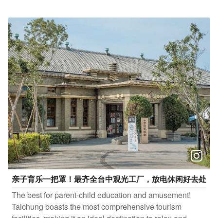
乐搭丰后线（编号888） 经典都会搭台中时尚城中城线
（编号11） ​ ​ 搭乘证明优惠 台中市台湾好行及台中观光
公车搭乘证 ➊享有超过上百家特约店家优惠 ➋MITSUI
OUTLET PARK 台中港1F 服务中心 出示画面并登记，即
可兑换「超值优惠券+商品折价券」 每人每票种限兑换乙
份，数量有限送完为止喔~ 活动时间：2/5(一)－5/4(六) ​ ​
持「Taichung go 时数型QR套票」、「TPASS 台中市/中
彰投苗卡片」至MITSUI OUTLET PARK也享有优惠喔~
这麽好康，心动不如马上行动 ​ 更多搭乘享优惠及套票请
上官网查询 台中市台湾好行：https://reurl.cc/4jQKQY 台
中观光公车：https://travel.taichung.gov.tw/taichung-tour-
bus/ Taichung go 时数型QR套票：https://www.taichung-
go.tw/ch/qr-event/3
亲子育乐一把罩！最齐全台中观光工厂，放电休闲好去处
The best for parent-child education and amusement!
Taichung boasts the most comprehensive tourism