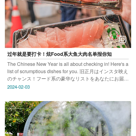
过年就是要打卡！炫Food系大鱼大肉名单报你知
The Chinese New Year is all about checking in! Here's a
list of scrumptious dishes for you. 旧正月はインスタ映え
のチャンス！フード系の豪华なリストをあなたにお届け
します 춘절하면 맛집 인증이죠! 풍성하고 호화롭게 즐길
2024-02-03
수 있는 음식 리스트, 여기서 알려드립니다 丸南鲜鱼行 地
址：台中市南屯区环中路四段2号第一摊 一品活虾(汉口
店) 地址：台中市西屯区汉口路二段148-5号 阿布潘水产
地址：台中市北屯区环中东路二段125之3号 只要
Tag@taichungtravels 就有机会让你的美照在大玩台中
FB、IG、微博及台中观光旅游网上曝光喔！