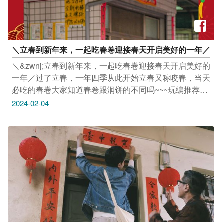
＼‌立春到新年来，一起吃春卷迎接春天开启美好的一年／
＼&zwnj;立春到新年来，一起吃春卷迎接春天开启美好的
一年／​​过了立春，一年四季从此开始立春又称咬春，当天
必吃的春卷大家知道春卷跟润饼的不同吗~~~玩编推荐三
间台中特色春卷​一同祈求新的一年身体健康，事事顺利切
2024-02-04
忌当天不能生气才能把立春的好运保留唷！蔓延住一整年
的好福气照片来源：IG@foxsaysnini