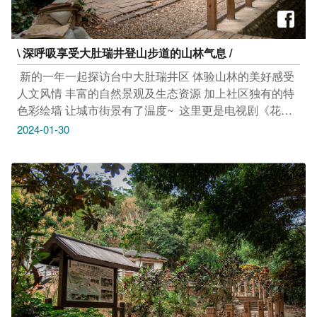
\ 深呼吸享受大肚瑞井登山步道的山林气息 /
​ 新的一年一起探访台中大肚瑞井区 体验山林的美好感受
人文风情 丰富的自然景观及生态资源 加上社区独有的特
色彩绘墙 让城市街景有了温度~ ​ 这里更是电视剧《花甲
男孩转大人》的拍摄景点！！ 顺道到附近古色古香的面
2024-01-30
包店带上伴手礼回家吧