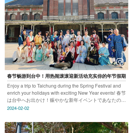
春节畅游到台中！用热闹滚滚迎新活动充实你的年节假期
Enjoy a trip to Taichung during the Spring Festival and
enrich your holidays with exciting New Year events! 春节
は台中へお出かけ！赈やかな新年イベントであなたの旧
正月休暇を充実させましょう 춘절 나들이는 타이중으로!
2024-02-02
연이어 펼쳐지는 신나는 봄 맞이 행사로 풍성한 춘절 연휴
보내세요 台中驿铁道文化园区 地址：台中市中区台湾大
道一段1段1号 台中市港区艺术中心 地址：台中市清水区