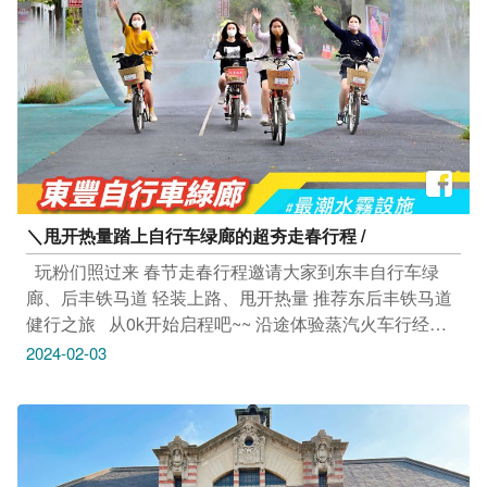
#taichungtravels #travel #scenery #Landscape #taiwan
#taichung #discovertaichung #여행 #풍경 #観光 #旅行 #
风景 #台中 #大玩台中 #台中景点 #打卡景点 #台中风景 #
丸南鲜鱼行 #一品活虾 #阿布潘水产
＼甩开热量踏上自行车绿廊的超夯走春行程 /
​ ​ 玩粉们照过来 春节走春行程邀请大家到东丰自行车绿
廊、后丰铁马道 轻装上路、甩开热量 推荐东后丰铁马道
健行之旅 ​ ​ 从0k开始启程吧~~ 沿途体验蒸汽火车行经时
喷发的水雾 重新上漆与优化的花梁钢桥 在特色休憩据点
2024-02-03
眺望360度美景的葫芦墩圳旧引水口观景台 透过运动燃烧
热量，年节健行就到这里！ 一边感受微风徐徐 欣赏自然
风景同时也为亲友互动增添话题 ​ 国道四号旁的东丰自行
车绿廊起点，以及后里马场的后丰铁马道均有租车业者提
供租车服务唷！