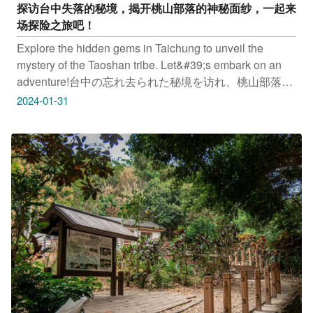
探访台中失落的秘境，揭开桃山部落的神秘面纱，一起来
场探险之旅吧！
Explore the hidden gems in Taichung to unveil the
mystery of the Taoshan tribe. Let&#39;s embark on an
adventure!台中の忘れ去られた秘境を访れ、桃山部落の
神秘のベールを剥ぎとり、一绪に冒険の旅に出かけまし
2024-01-31
ょう！타이중의 잃어버린 비경을 방문해 타오산 부락 신
비의 베일을 벗기는 모험 여행을 즐겨보세요!雪山坑环线
步道地址：台中市和平区雪山坑林道巨人之手地址：台中
市和平区达观里雪山坑产业道路山苏森林&zwnj;地址：台
中市和平区达观里雪山坑产业道路照片来源：
IG@photo_sy31只要Tag @&zwnj;taichungtravels就有机
会让你的美照在大玩台中FB、IG、微博及台中观光旅游
网上曝光喔！#taichungtravels #travel #scenery
#Landscape #taiwan #taichung #discovertaichung #여
행 #풍경 #観光 #旅行 #风景 #台中 #大玩台中 #台中景点
#打卡景点 #台中风景 #台中秘境 #和平区景点 #雪山坑环
线步道 #巨人之手 #山苏森林