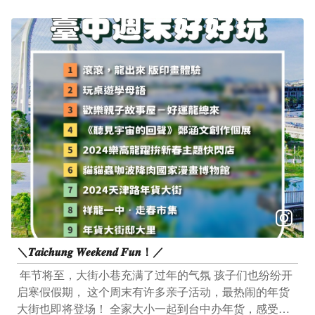
的同时 更能展现观光魅力 骑乘时顺道打卡周边景点 和平
场站、碧绿桥、宫粉桥 细细品味午後悠闲时光 体会浮生
偷闲的乐趣 一同来朝圣这绿意盎然的时光隧道 ​ 玩编提
醒： 潭雅神绿园道附近停车场位置可连结
(https://maps.app.goo.gl/adoEHwMLgZAi5NYH9) ​ 游玩
时请注意时间，避免摸黑游览哟️️
＼𝑻𝒂𝒊𝒄𝒉𝒖𝒏𝒈 𝑾𝒆𝒆𝒌𝒆𝒏𝒅 𝑭𝒖𝒏！／
​ 年节将至，大街小巷充满了过年的气氛 孩子们也纷纷开
启寒假假期， 这个周末有许多亲子活动，最热闹的年货
大街也即将登场！ 全家大小一起到台中办年货，感受年