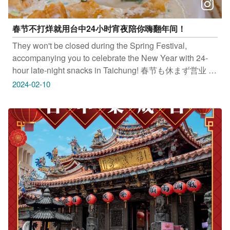
春节不打烊就用台中24小时宵夜陪你嗨翻年间！
They won't be closed during the Spring Festival,
accompanying you to celebrate the New Year with 24-
hour late-night snacks in Taichung! 春节も休まず営业 台
中の24时间営业のお夜食で、あなたの新年を盛り上げ
2024-02-10
ます！ 춘절에도 영업합니다 타이중 24시간 야식 코스로
춘절 연휴를 신나고 알차게 즐겨봐요! 韩金汤匙无人拉面
店 地址：台中市龙井区台湾大道五段3巷62弄47号 台北
内湖来来豆浆 地址：台中市西屯区文心路三段91之2号
祖传爌肉饭 地址：台中市西屯区汉口路二段233号 只要
Tag@taichungtravels 就有机会让你的美照在大玩台中
FB、IG、微博及台中观光旅游网上曝光喔！
#taichungtravels #travel #scenery #Landscape #taiwan
#taichung #discovertaichung #여행 #풍경 #観光 #旅行 #
风景 #台中 #大玩台中 #台中景点 #打卡景点 #台中风景 #
韩金汤匙无人拉面店 #台北内湖来来豆浆 #祖传爌肉饭