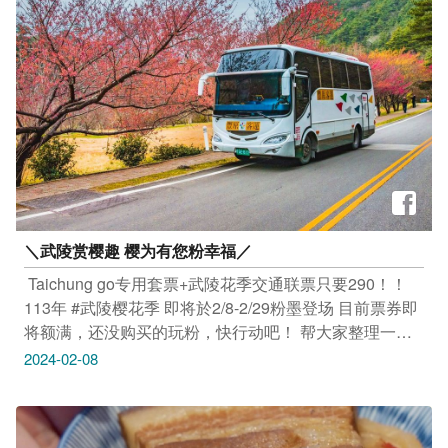
台中FB、IG、微博及台中观光旅游网上曝光喔！
#taichungtravels #travel #scenery #Landscape #taiwan
#taichung #discovertaichung #여행 #풍경 #観光 #旅行 #
风景 #台中 #大玩台中 #台中景点 #打卡景点 #台中风景 #
紫云岩 #铁砧山 #高美湿地 #万里长城步道 #国家歌剧院
#国立自然科学博物馆 #国立公共资讯图书馆总馆 #国立
台湾美术馆
＼武陵赏樱趣 樱为有您粉幸福／
​ Taichung go专用套票+武陵花季交通联票只要290！！ ​
113年 #武陵樱花季 即将於2/8-2/29粉墨登场 目前票券即
将额满，还没购买的玩粉，快行动吧！ 帮大家整理一下
套票及联票的资讯 ​ Taichung go专用套票+武陵花季交通
2024-02-08
联票 1、Taichung go公车48小时套票(仅适用指定公车路
线) 2、谷关→梨山(06:45)865区公车保留席(使用
Taichung go乘车) 3、梨山→武陵(09:30)梨山-武陵接驳车