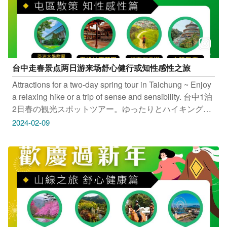
号 时间：03:00–22:30
台中走春景点两日游来场舒心健行或知性感性之旅
Attractions for a two-day spring tour in Taichung ~ Enjoy
a relaxing hike or a trip of sense and sensibility. 台中1泊
2日春の観光スポットツアー。ゆったりとハイキングし
たり、知性と感性あふれる旅をお楽しみください 봄맞
2024-02-09
이 타이중 관광명소 2일 여행~몸도 맘도 편안한 걷기여행
또는 지성과 감성을 채우는 여행을 떠나보세요 舒心健康
山线之旅： 武陵农场樱花季、东势林场游乐区、后里马
场、丽宝乐园 知性感性屯区散策： 亚洲大学附属现代美
术馆、雾峰林家花园、知高圳步道、白阳圣庙 只要
Tag@taichungtravels 就有机会让你的美照在大玩台中
FB、IG、微博及台中观光旅游网上曝光喔！
#taichungtravels #travel #scenery #Landscape #taiwan