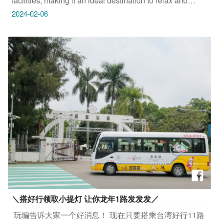
facilities, making it an ideal destination to relax and
unwind. 亲子で楽しめる！台中の観光工场や、ストレス
2024-02-06
発散に最适なレジャースポット情报が満载 자녀와의 나
들이 풀커버 코스! 아이들 체력 방전도 하고 휴식도 취할
수도 있는 완벽한 타이중 관광공장을 소개합니다 约客厚
礼筑梦手创馆 地址：台中市后里区民生路520号 新天地
西洋博物馆 地址：台中市东区旱溪东路一段456号1F 纸
箱王创意园区 地址：台中市北屯区东山路二段2巷2号 帝
国制糖厂 地址：台中市东区乐业路30号 文化部文化资产
园区 地址：台中市南区复兴路三段362号 只要
Tag@taichungtravels 就有机会让你的美照在大玩台中
FB、IG、微博及台中观光旅游网上曝光喔！
#taichungtravels #travel #scenery #Landscape #taiwan
#taichung #discovertaichung #여행 #풍경 #観光 #旅行 #
风景 #台中 #大玩台中 #台中景点 #打卡景点 #台中风景 #
约客厚礼筑梦手创馆 #新天地西洋博物馆 #大坑纸箱王 #
帝国制糖厂 #文化部文化资产园区
＼搭好行领取小提灯 让你龙年1路发发发／
​ 玩编告诉大家一个好消息！ 现在只要搭乘台湾好行11路