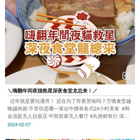
(使用台北转运站 APP票券) 4、武陵农场门票 5、武陵→
梨山(14:30)武陵-梨山接驳车(使用台北转运站 APP票券)
6、梨山→谷关(15:40)865区公车保留席(使用Taichung
go乘车) 7、谷关温泉饭店折双人一泊三食方案 (再折
$300元) ​ 另外购票相关资讯也提供给大家 下载「台北转
运站」APP并至Taichung go网站注册会员 需5日前进行
购票(数量有限售完为止) ​ 「台北转运站」APP下载连结
Applehttps://reurl.cc/yYR3vM Google Play
https://reurl.cc/zlqd1y 「Taichung go」网站查询及注册
https://www.taichung-go.tw/ ​ 更多消息请洽Taichung go
官网（https://www.taichung-go.tw/ch/qr-event/2） 欢迎大
家一起来赏樱花 真的好美哦 谘询专线请洽本府交通局04-
＼嗨翻年间夜猫救星深夜食堂龙总来！／
37077988 ​ ​ 除了赏樱之外 台湾好行11台中时尚城中城线
及888丰后线 加上4条台中观光公车，也是玩粉初春轻旅
​ ​ 过年就是要玩通宵！ 还在为了宵夜苦恼吗？万饿食堂越
行的首选呦！ 请上台中观光公车专区查询
晚越热闹 不管你是哪一派台中拥有各式24小时美食 ​ #韩
（https://travel.taichung.gov.tw/taichung-tour-bus/）
金汤匙无人拉面店 中部首家无人餐厅 #丸南鲜鱼行 深夜
高人气生鱼片 #来来豆浆 24hr传统中式宵夜 #祖传爌肉饭
2024-02-07
70年老字号祖传秘方 #建成路赖15炒面、 #公园路黑白切
​ 古早味的在地澎湃小吃 ​ 快收入口袋名单欢度新年