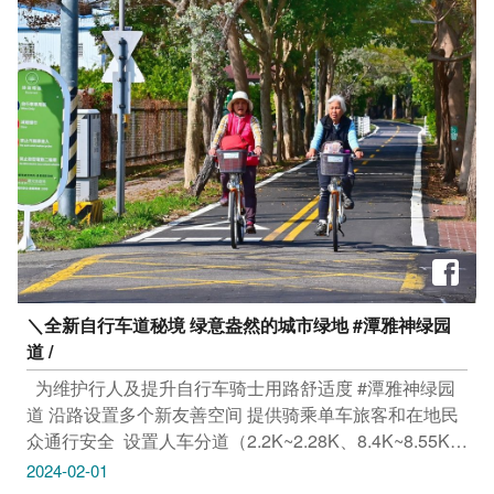
忠贞路21号 雾峰林家宫保第园区 地址：台中市雾峰区民
生路26号 只要Tag@taichungtravels 就有机会让你的美照
在大玩台中FB、IG、微博及台中观光旅游网上曝光喔！
#taichungtravels #travel #scenery #Landscape #taiwan
#taichung #discovertaichung #여행 #풍경 #観光 #旅行 #
风景 #台中 #大玩台中 #台中景点 #打卡景点 #台中风景 #
雾峰景点 #清水景点 #中区景点 #台中驿铁道文化园区 #
台中市港区艺术中心 #雾峰林家宫保第园区
＼全新自行车道秘境 绿意盎然的城市绿地 #潭雅神绿园
道 /
​ ​ 为维护行人及提升自行车骑士用路舒适度 #潭雅神绿园
道 沿路设置多个新友善空间 提供骑乘单车旅客和在地民
众通行安全 ​ 设置人车分道（2.2K~2.28K、8.4K~8.55K）
优化桥梁改善 自行车道AC铣刨加铺（2.2K~2.28K） 景
2024-02-01
观桥除锈上漆及栏杆更新（2.5K） ​ 在降低碰撞意外发生