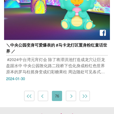
#旅行 #台中 #大玩台中 #台中景点 #瑞景社区彩绘墙 #一
斤面包 #大肚瑞井登山步道
＼中央公园变身可爱爆表的 #马卡龙灯区置身粉红童话世
界 ​／
​ #2024中台湾元宵灯会 除了将滞洪池打造成龙穴让巨龙
盘踞水中 中央公园敦化路二段桥下也化身成粉红色世界
原本的罗马柱摇身变成幻彩糖果柱 周边随处可见各式各
样的甜点装饰 专属灯会占地1公顷的绚丽马卡龙世界就此
2024-01-30
展开 ​ 由插画家 #米拉 设计萌翻天的可爱「萌卡龙」灯组
爱心形状的龙角 和祥云般的龙眉 元宝造型的龙鼻 成为呆
萌可爱的灯区亮点 ​ 欢迎大家来到1:1糖果屋 为童话世界
76
拍下梦幻美照 ​ ​ 活动日期｜2024/2/16(五)-2024/2/25(日)
亮灯时间｜17:00-21:30（开幕日&假日延长至22:00） 活