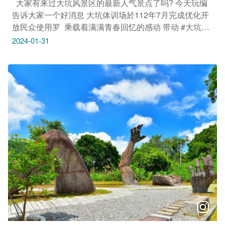
​ ​ 大家有来过大坑风景区的最新人气景点了吗? 今天玩编
集｜2024天津路年货大街 1/26(五)－2/8(四) 周一至五
告诉大家一个好消息 大坑体训场於112年7月完成优化开
13:30-22:00／周六、日11:00-22:30 台中市北区天津路2
放民众使用罗 ​ 乘载着满满青春回忆的感动 带动 #大坑1
段自中清路至梅川西路间（不含青岛路、山西路、文昌东
号步道 人气大暴冲 截至112年12月游客数量更成长达六
2024-01-31
一街、文昌东二街等路口） -------------------------------- 市集
倍！！ ​ 台中市政府为打造优质的游憩环境不遗余力 完工
｜祥龙一中‧走春市集 2/2(五)－2/18(日) 11:00-23:00 台中
後仍持续为大家新增便民措施 各项设施告示牌新增教学
市北区一中街至育才南街 开幕日为2/3，发送限定888份
影片QR Code 获民间团体捐赠AED置放於管理室旁 与厂
10元新年红包 -------------------------------- 市集｜年货大街邸
商合作提供民众免费使用防蚊液 ​ ​ 更举办各项活动 体训场
大里 2/2(五)－2/7(三) 15:00–21:00 大里艺术广场1F (台
安全宣导活动 体训场攀树活动 赶快与亲朋好友相约来体
中市大里区科技路1号)
训场一同挑战通关吧! ​ 提醒大家每周四为闭园时间，用以
作设施巡检修缮不开放喔! 体训设施适用年龄为13岁以
上，请视自身体力评估使用 开车资讯：导航至大坑1号步
道停车场再向上步行约400公尺约10分钟即可到达。 公
车资讯：搭乘「66副」路线，自捷运与台铁松竹站东侧
的军福十九路发车，经捷运旧社站後於大坑1号登山步道
站牌下车。