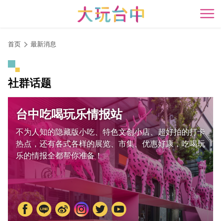
跳
到
开
主
要
首页
最新消息
内
容
区
社群话题
块
台中吃喝玩乐情报站
不为人知的隐藏版小吃、特色文创小店、超好拍的打卡
热点，还有各式各样的展览、市集、优惠好康，吃喝玩
乐的情报全都帮你准备！