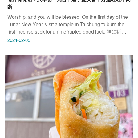
断
Worship, and you will be blessed! On the first day of the
Lunar New Year, visit a temple in Taichung to burn the
first incense stick for uninterrupted good luck. 神に祈れ
ばご加护あり！旧正月の元日に台中の庙で线香を捧げ、
2024-02-05
幸运を授かりましょう 참배로 무사 평안 기원하기! 음력
초 하루에 타이중 사원에서 참배하고 큰 행운과 대박 기운
을 만나세요 旱溪乐成宫‌ 地址：台中市东区旱溪街48号
大甲镇澜宫 地址：台中市大甲区顺天路158号 只要
Tag@taichungtravels 就有机会让你的美照在大玩台中
FB、IG、微博及台中观光旅游网上曝光喔！
#taichungtravels #travel #scenery #Landscape #taiwan
#taichung #discovertaichung #여행 #풍경 #観光 #旅行 #
风景 #台中 #大玩台中 #台中景点 #打卡景点 #台中风景 #
台中庙宇 #旱溪乐成宫 #大甲镇澜宫