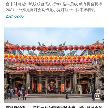
台中时尚城中城线或台湾好行888路丰后线 就有机会获得
2024中台湾元宵灯会马卡龙小提灯喔~~ ​ ​ 快来跟着玩编
完成以下任务让你龙年1路发发发 ​ 【活动资讯】 时间：2
2024-02-05
月7日起至送完为止 任务： ➊搭乘11台中时尚城中城线或
888丰后线，在车上找到路线公车的手拿板并拍照 ➋於本
篇贴文留言上传照片并tag两位好友 ➌留言跟「龙」或是
「发」有关的吉祥话 就可至以下地点兑换小提灯喔 每人
限领一次，数量有限送完为止 ​ 兑换地点 (春节期间各景
点营业时间不一，建议上网或致电该场馆，避免向隅) 丽
宝乐园探索世界游客中心(888丽宝乐园站) 营业时间：
09:30-17:00 鸿鼎菓子(888 丰原转运中心站) 营业时间：
08:30-20:30 木匠兄妹(888七星农场站) 营业时间：09:00-
17:00 周三公休 全安堂太阳饼博物馆(11台中车站) 营业时
间：09:00-17:30 美术园道借问站(11美术园道五权五街
站) 营业时间：08:30-05:30(中午12:00-13:30 及周六日公
休) ​ ​ 玩粉们想知道更多台中市台湾好行及微笑套票讯
息，请上台中观光旅游网查询：
https://taiwangov.com/T0Ldv #台中市台湾好行 #丰后线 #
有拜有保佑！大年初一到台中庙宇抢头香，好运旺旺不间
台中时尚城中城线