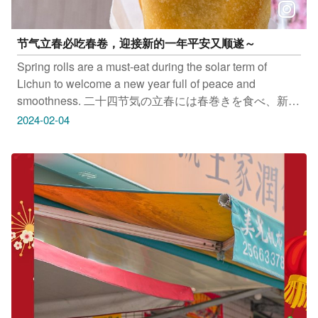
节气立春必吃春卷，迎接新的一年平安又顺遂～
Spring rolls are a must-eat during the solar term of
Lichun to welcome a new year full of peace and
smoothness. 二十四节気の立春には春巻きを食べ、新し
い一年が平和で顺调に进むことを祈ります 입춘 때 꼭 먹
2024-02-04
어야 할 음식 '춘권'으로 평안하고 순조로운 한 해를 맞이
하세요 旱溪酥皮春卷 地址：台中市东区旱溪东路与振兴
路口（旱溪夜市） Kiss Me春米点心美食 地址：台中市
后里区三丰路三段103号 丰原王家炸春卷(老字号王家润
饼皮) 地址：台中市丰原区圆环东路82巷7号 只要
Tag@taichungtravels 就有机会让你的美照在大玩台中
FB、IG、微博及台中观光旅游网上曝光喔！
#taichungtravels #travel #scenery #Landscape #taiwan
#taichung #discovertaichung #여행 #풍경 #観光 #旅行 #
风景 #台中 #大玩台中 #台中景点 #打卡景点 #台中风景 #
旱溪酥皮春卷 #KissMe春米点心美食 #丰原王家炸春卷