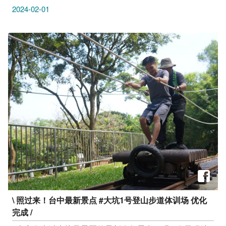
节气氛吧 ​ ​ 活动｜滚滚，龙出来 版印画体验 2/3(六) 14：
2024-02-01
30-16：30 清水眷村文化园区 长寿亭广场周边 (台中市清
水区中社路信义巷44号) -------------------------------- 活动｜玩
桌游学母语 2/3(六) 13:30-16:30 台中市立图书馆大肚分
馆 (台中市大肚区顶街里大德6街30号) --------------------------
------ 活动｜欢乐亲子故事屋－好运龙总来 2/3(六) 10:30-
11:30 台中市立图书馆东势分馆 2楼儿童阅览区 (台中市
东势区丰势路518号) -------------------------------- 展览｜《被
龙纹身的英雄们》 即日起至2/18(日) 15:30 - 18:00 范特
喜_绿光计画 Greenray Lab 艺术空间（台中市西区中兴
一巷4号） -------------------------------- 展览｜2024乐高龙跃
拚新春主题快闪店 即日起至2/14(三) 平日13:00-21:00／
假日12:00-21:00 (最後入场时间为20:30) 新光三越台中中
港店 1F水舞广场 (台中市西屯区台湾大道三段301号) 凭
闯关卡+任意消费，即赠「迷你小龙」乙只 -------------------
------------- 展览｜猫猫虫咖波降肉国家漫画博物馆 即日起
\ 照过来！台中最新景点 #大坑1号登山步道体训场 优化
－2/18(日) 平日10:00-19:00 每周二公休（假日时间延长
完成 /
至20:00) 国家漫画博物馆筹备处06宿舍 (台中市西区林森
路33号(原台中刑务所官舍群) -------------------------------- 市