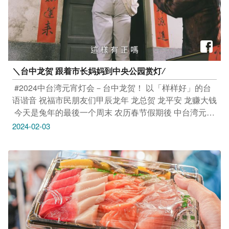
＼台中龙贺 跟着市长妈妈到中央公园赏灯 ∕
​ #2024中台湾元宵灯会－台中龙贺！ 以「样样好」的台
语谐音 祝福市民朋友们甲辰龙年 龙总贺 龙平安 龙赚大钱
​ 今天是兔年的最後一个周末 农历春节假期後 中台湾元宵
灯会紧接着於2/16正式登场 欢迎大家和 卢秀燕市长一起
2024-02-03
来台中逛灯会 迎接新年第一个月圆 ​ 活动日期｜
2024/2/16(五)-2024/2/25(日) 亮灯时间｜17:00-21:30（开
幕日&假日延长至22:00） 活动地点｜台中市中央公园 更
多「台中龙贺」灯会活动资讯欢迎至台中观光旅游网
（https://travel.taichung.gov.tw)查询。