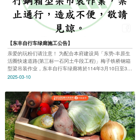
【东丰自行车绿廊施工公告】
亲爱的玩粉们请注意！ 为配合本府建设局「东势-丰原生
活圈快速道路(第三标一石冈土牛段工程)」梅子铁桥钢箱
型梁吊装作业，东丰自行车绿廊将於114年3月10日至3月
13日进行施工，期间禁止通行，敬请大家提前规划行
2025-03-10
程，避免影响骑乘体验。 造成不便，敬请见谅！感谢您
的配合与理解 #东丰自行车道 #施工公告