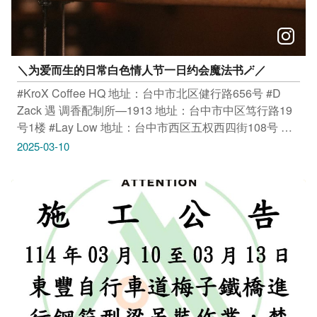
＼为爱而生的日常白色情人节一日约会魔法书🪄／
#KroX Coffee HQ 地址：台中市北区健行路656号 #D
Zack 遇 调香配制所—1913 地址：台中市中区笃行路19
号1楼 #Lay Low 地址：台中市西区五权西四街108号 感
谢IG网友 @lawrie1001 @havesome.funn ＠
2025-03-10
d_zack_perfume_1913 @wen_wentseng 提供授权美照
只要Tag@taichungtravels 就有机会让你的美照在大玩台
中FB、IG、微博及台中观光旅游网上曝光喔！
#taichungtravels #travel #scenery #Landscape #taiwan
#taichung #discovertaichung #여행 #풍경 #観光 #旅行 #
风景 #台中 #大玩台中 #台中景点 #打卡景点 #台中风景 #
台中旅游 ＃情人节 ＃情人节推荐 ＃台中餐厅 ＃台中咖啡
厅 ＃台中香水 ＃台中手作 #Lay Low #D Zack 遇 调香配
制所—1913 #KroX Coffee HQ