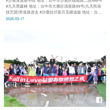
#沙鹿深波图书馆 地址：台中市沙鹿区镇南路二段488号
#九天黑森林 地址：台中市大雅区清泉路99号(九天民俗
技艺团)旁道路进去 #沙鹿拉仔面月见猪油饭 地址：台中
市沙鹿区文昌街51号 #绿朵休闲农场 地址：台中市龙井
2025-03-17
区台湾大道六段85号 只要Tag@taichungtravels 就有机会
让你的美照在大玩台中FB、IG、微博及台中观光旅游网
上曝光喔！ #taichungtravels #travel #scenery
#Landscape #taiwan #taichung #discovertaichung #여
행 #풍경 #観光 #旅行 #风景 #台中 #大玩台中 #台中景点
#打卡景点 #台中风景 #台中旅游‌‌‌ #沙鹿 ＃沙鹿秘境 ＃台
中秘境 ＃夜景 ＃休闲农场