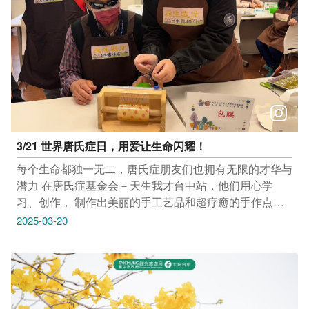
3/21 世界唐氏症日，用爱让生命闪耀！
每个生命都独一无二，唐氏症朋友们也拥有无限的才华与
潜力 在唐氏症基金会－天生我才台中站，他们用心学
习、创作， 制作出美丽的手工艺品和超疗癒的手作点心
你的关注与支援，就是他们最大的力量 一起为他们加
2025-03-20
油，让爱与温暖持续传递吧！ #天生我才台中雾峰站 地
址：台中市雾峰区大同路16号2楼 #天生我才台中南屯站
地址：台中市南屯区公益路二段296号 感谢 天生我才台
中雾峰站 提供授权照片 只要Tag@taichungtravels 就有
机会让你的美照在大玩台中FB、IG、微博及台中观光旅