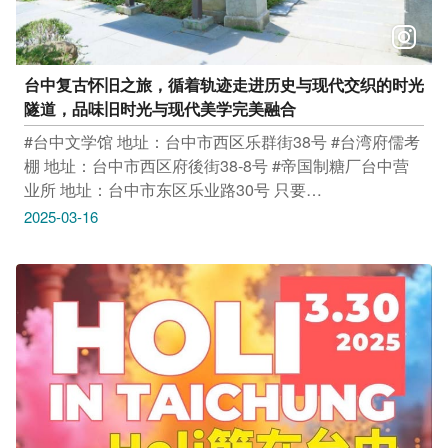
台中复古怀旧之旅，循着轨迹走进历史与现代交织的时光
隧道，品味旧时光与现代美学完美融合
#台中文学馆 地址：台中市西区乐群街38号 #台湾府儒考
棚 地址：台中市西区府後街38-8号 #帝国制糖厂台中营
业所 地址：台中市东区乐业路30号 只要
Tag@taichungtravels 就有机会让你的美照在大玩台中
2025-03-16
FB、IG、微博及台中观光旅游网上曝光喔！
#taichungtravels #travel #scenery #Landscape #taiwan
#taichung #discovertaichung #여행 #풍경 #観光 #旅行 #
风景 #台中 #大玩台中 #台中景点 #打卡景点 #台中风景 #
台中旅游‌‌‌ #台中文学馆 #台湾府儒考棚 #帝国制糖厂台中
营业所