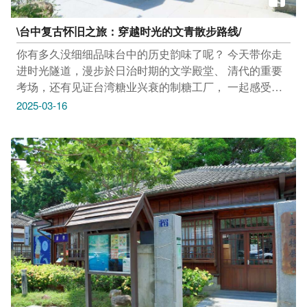
\台中复古怀旧之旅：穿越时光的文青散步路线/
你有多久没细细品味台中的历史韵味了呢？ 今天带你走
进时光隧道，漫步於日治时期的文学殿堂、 清代的重要
考场，还有见证台湾糖业兴衰的制糖工厂， 一起感受老
台中的风华！
2025-03-16