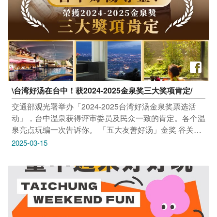
出发） 计程车: 从 台中高铁站 前往约需15-20分钟。 穿
上你的白色衣服，和朋友一起来享受这场超缤纷的Holi
Party！ 赶快报名，让我们一起创造难忘的回忆吧！
\台湾好汤在台中！获2024-2025金泉奖三大奖项肯定/
交通部观光署举办「2024-2025台湾好汤金泉奖票选活
动」，台中温泉获得评审委员及民众一致的肯定。各个温
泉亮点玩编一次告诉你。 「五大友善好汤」金奖 谷关温
泉区｜隐身山林间的疗癒秘境，日式氛围浓厚，享受温泉
2025-03-15
的同时，还能品嚐美食、漫步吊桥，感受宁静悠闲。
「最佳新创奖」银奖 乌日温泉区｜台中独特的城市景观
温泉，边泡汤边远眺夜景与海线美景，沉浸在都市与自然
交融的放松时光。 「最佳新创奖」铜奖 大坑温泉区｜温
泉中的温泉，结合大坑步道群，泡汤後漫步山林，享受满
满芬多精，体验健康与舒压的双重享受！ 泡温泉不只是