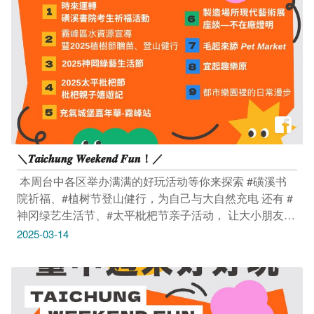
享受，更是健康生活的一部分，快快来台中泡好汤，享受
结合美景、美食与健康的放松之旅。玩编提醒，泡汤应选
择合法领有温泉标章及旅宿业登记证的场域，并遵守使用
温泉禁忌及注意事项，才能泡得放松又安心喔！ 更多台
中好汤活动讯息，欢迎关注台中观光旅游网
(https://travel.taichung.gov.tw/)；合法温泉业者及旅宿相
关资讯，请至交通部观光署行政资讯网
(https://admin.taiwan.net.tw/)及台湾旅宿网
(https://www.taiwanstay.net.tw/)查询。
＼𝑻𝒂𝒊𝒄𝒉𝒖𝒏𝒈 𝑾𝒆𝒆𝒌𝒆𝒏𝒅 𝑭𝒖𝒏！／
​ 本周台中各区举办满满的好玩活动等你来探索 #磺溪书
院祈福、#植树节登山健行，为自己与大自然充电 还有 #
神冈绿艺生活节、#太平枇杷节亲子活动， 让大小朋友一
起玩翻天！ 这个周末，就来台中放松玩乐吧 ​ ​ 活动｜时来
2025-03-14
运转－磺溪书院考生祈福活动 3/15(六) 09:00-11:00 磺溪
书院（台中市大肚区文昌一街10号） 活动连结：
https://reurl.cc/L58Daa -------------------------------- 活动｜雾
峰区水资源宣导暨2025植树节赠苗、登山健行 3/15(六)