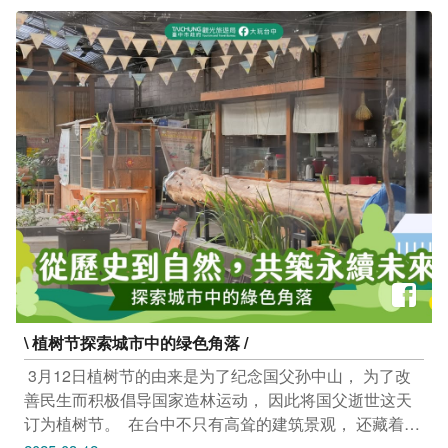
https://reurl.cc/aZ6X97 -------------------------------- 市集｜宜
线难易度系数一览表)就有机会获得不同的抽奖奖品 ➊难
起趣乐原 3/15(六)-3/16(日) 12:00-18:00 IKEA宜家家居台
度★★★抽奖奖品 I APPLE WATCH SE(颜色随机，8份)
中店 1F（台中市南屯区向上路二段168号） 活动连结：
➋难度★★☆抽奖奖品 I法国知名体育用品30L 登山健行
https://reurl.cc/462lXD -------------------------------- 市集｜都
背包(25个) ➌难度★☆☆抽奖奖品 I法国知名体育用品实
市乐园里的日常漫步 3/15(六)-3/16(日) 13:00-19:00 诚品
体礼物卡(300元面额，40份) 指定步道特色及路线难易度
生活480（台中市西屯区市政路480号） 活动连结：
➊大坑9-1号步道-爱恋步道 难度：★☆☆(亲子级) 步道长
https://reurl.cc/mRepDM --------------------------------
度/路程： 9-1号-爱恋步道 0.6KM(30分) ➋大坑5-1号步道-
手作文学步道 难度：★★☆(休闲级) 步道长度/路程：
1.6KM(90分) ➌大坑1号步道-健身步道 难度：★★★(健
脚级) 步道长度/路程：1.6KM(90分) 欢迎亲子共游、登山
爱好者或追求极限挑战的高手，一起来挑战 ------------------
---------------------------- 线上抽奖活动截止日期：4月14日
23:59止 得奖名单：将於官方脸书公布得奖者 请得奖者於
接获得奖通知後7天内私讯小编核对资格符合并提供收件
\ 植树节探索城市中的绿色角落 /
人姓名、电话、地址 #逾期视同放弃得奖资格 主办单位
保有最终解释、调整与修正本活动办法之权利。 活动预
​ 3月12日植树节的由来是为了纪念国父孙中山， 为了改
告： 第二波拍照兑礼实体活动，自4月15日开跑，请留意
善民生而积极倡导国家造林运动， 因此将国父逝世这天
相关公告
订为植树节。 ​ 在台中不只有高耸的建筑景观， 还藏着许
多充满绿意的秘境 不妨走访台中的绿色角落， 感受植物