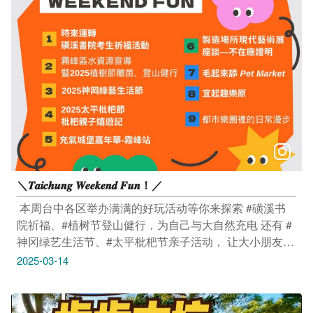
07:30-11:00 阿罩雾公园（台中市雾峰区成功路与民生路
交叉路口） 活动连结：https://reurl.cc/qnM0D3 -------------
------------------- 活动｜2025神冈绿艺生活节 3/15(六)
08:40-13:20 靝马畜牧场（台中市神冈区溪洲里福民路41
号） 活动连结：https://reurl.cc/geLa7R ------------------------
-------- 活动｜2025太平枇杷节－枇杷亲子嬉游记 3/15(六)
16:00-19:00 马卡龙公园（台中市太平区环中东路四段19
号） 活动连结：https://reurl.cc/36db8X ------------------------
-------- 活动｜充气城堡嘉年华-雾峰站 3/16(日) 09:00-
20:00 大爱公园（台中市雾峰区峰堤路&锦州路口） 活动
连结：hthttps://reurl.cc/zpvXDV --------------------------------
＼𝑻𝒂𝒊𝒄𝒉𝒖𝒏𝒈 𝑾𝒆𝒆𝒌𝒆𝒏𝒅 𝑭𝒖𝒏！／
展览｜制造场所现代艺术展座谈—不在厂证明 3/15(六)
14:30-17:00 富兴工厂1962 2F厂长阅读室（台中市东区
​ 本周台中各区举办满满的好玩活动等你来探索 #磺溪书
复兴路四段37巷2号） 活动连结：https://reurl.cc/O5xjb3
院祈福、#植树节登山健行，为自己与大自然充电 还有 #
-------------------------------- 市集｜毛起来舔 Pet Market
神冈绿艺生活节、#太平枇杷节亲子活动， 让大小朋友一
3/15(六)-3/16(日) 12:00-17:30 台湾民俗文物馆（台中市
起玩翻天！ 这个周末，就来台中放松玩乐吧 ​ ​ 活动｜时来
2025-03-14
北屯区旅顺路二段73号） 活动连结：
运转－磺溪书院考生祈福活动 3/15(六) 09:00-11:00 磺溪
https://reurl.cc/aZ6X97 -------------------------------- 市集｜宜
书院（台中市大肚区文昌一街10号） 活动连结：
起趣乐原 3/15(六)-3/16(日) 12:00-18:00 IKEA宜家家居台
https://reurl.cc/L58Daa -------------------------------- 活动｜雾