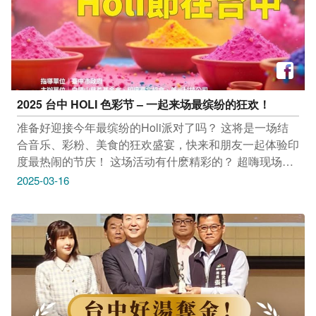
2025 台中 HOLI 色彩节 – 一起来场最缤纷的狂欢！
准备好迎接今年最缤纷的Holi派对了吗？ 这将是一场结
合音乐、彩粉、美食的狂欢盛宴，快来和朋友一起体验印
度最热闹的节庆！ 这场活动有什麽精彩的？ 超嗨现场DJ
音乐，尽情跳舞狂欢！ 安全无毒的Holi彩粉，一起洒色
2025-03-16
彩！ 道地印度美食 & 甜点，好吃又特别！ 入场券还有抽
奖机会，神秘大礼等你拿！ 活动资讯 **日期：**2025年3
月30日 (星期日) **时间：**上午11:00 – 下午2:00 **地
点：**台中白阳山 立即报名:
https://forms.gle/2fmfTxiPpvWbcgJU7 如何抵达 自行开
车: 从 岭东科技大学 出发 → 永春南路 → 往望高寮方向
→ 遇到中台路左转 → 往前约20公尺即可看到白阳山入
口。 大众运输: 公车: 搭乘 323路线公车（从台中火车站