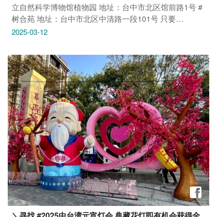
立自然科学博物馆植物园 地址：台中市北区馆前路1号 #
树合苑 地址：台中市北区中清路一段101号 只要
Tag@taichungtravels 就有机会让你的美照在大玩台中
2025-03-12
FB、IG、微博及台中观光旅游网上曝光喔！
#taichungtravels #travel #scenery #Landscape #taiwan
#taichung #discovertaichung #여행 #풍경 #観光 #旅行 #
风景 #台中 #大玩台中 #台中景点 #打卡景点 #台中风景 #
台中旅游‌‌‌ #历史建筑台中放送局 #国立自然科学博物馆植
物园 #树合苑 #植树节
＼寻找 #2025中台湾元宵灯会 典藏花灯即有机会获得全