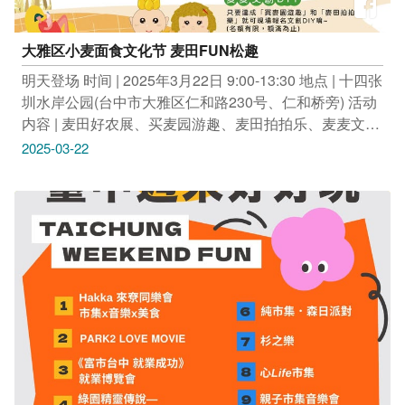
大雅区小麦面食文化节 麦田FUN松趣
明天登场 时间 | 2025年3月22日 9:00-13:30 地点 | 十四张
圳水岸公园(台中市大雅区仁和路230号、仁和桥旁) 活动
内容 | 麦田好农展、买麦园游趣、麦田拍拍乐、麦麦文创
DIY、FUN乐抽大奖 现场展出创意小麦料理及在地表演
2025-03-22
团队演出 消费满200元摸彩券1张 活动现场拍照打卡至服
务台兑换小礼物 达成「买麦园游趣」和「麦田拍拍乐」
指定任务现场报名文创DIY 观旅局热情推荐 参加小麦面
食文化节，也别忘了来趟金黄麦浪之旅~~ 畅游「潭雅神
绿园道」，fun松骑铁马 享受眷村面食、下午茶、淋嘎逼
感受麦乡独特风味 更多旅游资讯请至台中观光旅游网
https://travel.taichung.gov.tw/ 查询