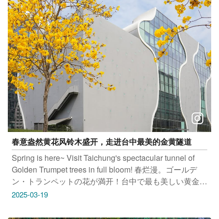
春意盎然黄花风铃木盛开，走进台中最美的金黄隧道
Spring is here~ Visit Taichung's spectacular tunnel of
Golden Trumpet trees in full bloom! 春烂漫。ゴールデ
ン・トランペットの花が満开！台中で最も美しい黄金の
トンネルへと诱う。 완연한 봄기운 황금능소화가 활짝
2025-03-19
핀 타이중의 아름다운 황금색 터널을 거닐어 보세요. #台
中国家歌剧院 地址：台中市西屯区惠来路二段101号 #文