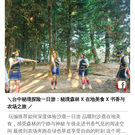
修公园 地址：台中市西屯区烈美街与福星路口 #廍子公
园 地址：台中市北屯区廍子路418号 感谢IG网友
@‌punkchu 提供授权美照 只要Tag@taichungtravels 就有
机会让你的美照在大玩台中FB、IG、微博及台中观光旅
游网上曝光喔！ #taichungtravels #travel #scenery
#Landscape #taiwan #taichung #discovertaichung #여
행 #풍경 #観光 #旅行 #风景 #台中 #大玩台中 #台中景点
#打卡景点 #台中风景 #台中旅游‌‌‌ #黄金风铃木 #文修公园
#廍子公园 #台中国家歌剧院 #台中赏花
＼台中秘境探险一日游：秘境森林 X 在地美食 X 书香与
农场之旅 ／
​ 玩编推荐如何深度体验沙鹿一日游 品嚐到沙鹿在地美
食，感受森林的宁静与神秘 午後走进书香气息的阅读空
间 最後到农场奔跑在绿色草皮享受自由的时刻 这个周末