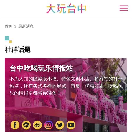
跳
到
开
主
要
首页
最新消息
内
容
区
社群话题
块
台中吃喝玩乐情报站
不为人知的隐藏版小吃、特色文创小店、超好拍的打卡
热点，还有各式各样的展览、市集、优惠好康，吃喝玩
乐的情报全都帮你准备！