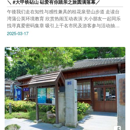
＼ #大甲铁砧山 砧爱有你踏亲之旅圆满落幕／
午後我们走在知性与感性兼具的桂花泉登山步道 走读台
湾蒲公英环境教育 欣赏热闹互动表演 大小朋友一起同乐
找寻真爱密码集章 吸引上千名市民及游客参与活动抽奖
拿好礼 共享「砧爱有你」的幸福时光 感谢每一位热情参
2025-03-17
与的朋友，让这次的踏亲之旅充满欢笑与美好回忆 随着3
月15日实体活动结束，玩编不忘提醒大家 凡参加3月1日
至14日「寻找真爱密码线上抽奖活动」的民众就有机会
抽中知名饭店温泉泡汤券 公布得奖日期：3月18日(二)於
台中市风景区管理所脸书公布 请得奖者於3月23日
(日)23:59前私讯风管所脸书小编提供中奖资讯、收件人
姓名、电话、地址 为避免错失中奖资格，请追踪 @台中
市风景区管理所 #逾期视同放弃得奖资格 主办单位保有
最终解释、调整与修正本活动办法之权利。