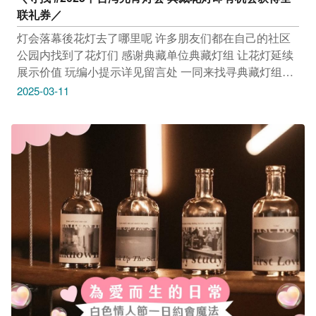
联礼券／
灯会落幕後花灯去了哪里呢 许多朋友们都在自己的社区
公园内找到了花灯们 感谢典藏单位典藏灯组 让花灯延续
展示价值 ️玩编小提示详见留言处 一同来找寻典藏灯组拍
照抽好礼 ❶ 按赞本篇贴文 ❷ 留言贴上您找到的典藏花灯
2025-03-11
照片 将抽出20名幸运儿 获得价值500元的全联礼券 活动
期间：即日起至3/31(一)晚上23:59 抽奖公告：将於
4/2(三)进行抽奖，公告於本则贴文留言处。