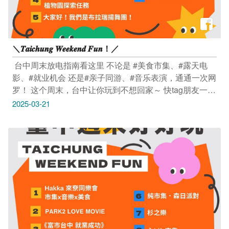
＼𝑻𝒂𝒊𝒄𝒉𝒖𝒏𝒈 𝑾𝒆𝒆𝒌𝒆𝒏𝒅 𝑭𝒖𝒏！／
​ 台中周末放电指南看这里 不论是 #美食市集、#露天电
影、#就业机会 还是#亲子同游、#音乐表演，通通一次网
罗！ 这个周末，台中让你玩到不想回家～ 快tag朋友一起
冲吧！ ​ 活动｜Hakka来尞同乐会．市集x音乐x美食
2025-03-21
3/22(六)-3/23(日) 13:00-17:00 文心中清广场 (台中市北区
文心路四段2007号） 活动连结：https://reurl.cc/462lpD --
------------------------------ 活动｜𝗣𝗔𝗥𝗞𝟮 𝗟𝗢𝗩𝗘 𝗠𝗢𝗩𝗜𝗘
3/22(六) 20:00 PARK2 草悟广场 B1F广场 (台中市西区英
才路534号） 活动连结：https://reurl.cc/EVK4Yg -----------
--------------------- 活动｜《富市台中 就业成功》 就业博览
会 3/22(六) 10:00-15:00 国立中兴大学惠荪堂 (台中市南
区兴大路145号） 活动连结：https://reurl.cc/QYp239 -----
--------------------------- 活动｜绿园精灵传说—植物园探索任
务 3/23(日) 10:00-16:00 国立自然科学博物馆植物园 (台