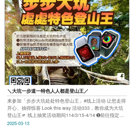
中店 1F（台中市南屯区向上路二段168号） 活动连结：
峰区水资源宣导暨2025植树节赠苗、登山健行 3/15(六)
https://reurl.cc/462lXD -------------------------------- 市集｜都
07:30-11:00 阿罩雾公园（台中市雾峰区成功路与民生路
市乐园里的日常漫步 3/15(六)-3/16(日) 13:00-19:00 诚品
交叉路口） 活动连结：https://reurl.cc/qnM0D3 -------------
生活480（台中市西屯区市政路480号） 活动连结：
------------------- 活动｜2025神冈绿艺生活节 3/15(六)
https://reurl.cc/mRepDM --------------------------------
08:40-13:20 靝马畜牧场（台中市神冈区溪洲里福民路41
号） 活动连结：https://reurl.cc/geLa7R ------------------------
-------- 活动｜2025太平枇杷节－枇杷亲子嬉游记 3/15(六)
16:00-19:00 马卡龙公园（台中市太平区环中东路四段19
号） 活动连结：https://reurl.cc/36db8X ------------------------
-------- 活动｜充气城堡嘉年华-雾峰站 3/16(日) 09:00-
20:00 大爱公园（台中市雾峰区峰堤路&锦州路口） 活动
连结：hthttps://reurl.cc/zpvXDV --------------------------------
＼大坑一步道一特色人人都是登山王／
展览｜制造场所现代艺术展座谈—不在厂证明 3/15(六)
14:30-17:00 富兴工厂1962 2F厂长阅读室（台中市东区
来参加「步步大坑处处特色登山王」#线上活动 让您走得
复兴路四段37巷2号） 活动连结：https://reurl.cc/O5xjb3
开心、抽得惊喜 Look this way 活动333，教你成为大坑
-------------------------------- 市集｜毛起来舔 Pet Market
登山王🫵 线上抽奖活动期间114/3/15-4/14 ➊前往指定的3
3/15(六)-3/16(日) 12:00-17:30 台湾民俗文物馆（台中市
条大坑特色步道 ➋找到活动看板QRcode完成网路抽奖登
2025-03-13
北屯区旅顺路二段73号） 活动连结：
记 ➌获得线上抽奖资格 完成不同难度的步道(对应下方路