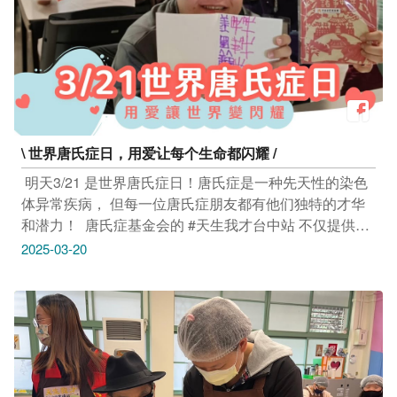
--------------------------- 活动｜绿园精灵传说—植物园探索任
务 3/23(日) 10:00-16:00 国立自然科学博物馆植物园 (台
中市北区馆前路1号） 活动连结：https://reurl.cc/3K1KD0
-------------------------------- 活动｜大家好！我们是布拉瑞扬
舞团！ 3/23(日) 14:00-16:00 台中国家歌剧院 小剧场 (台
中市西屯区惠来路二段101号） 活动连结：
https://reurl.cc/dQrDV2 -------------------------------- 市集｜纯
\ 世界唐氏症日，用爱让每个生命都闪耀 /
市集．森日派对 3/22(六)-3/23(日) 12:00-20:00 诚品生活
480（台中市西屯区市政路480号） 活动连结：
​ 明天3/21 是世界唐氏症日！唐氏症是一种先天性的染色
https://reurl.cc/5D03gM -------------------------------- 市集｜杉
体异常疾病， 但每一位唐氏症朋友都有他们独特的才华
之乐 3/22(六)-3/23(日) 12:00-18:00 一德洋楼（台中市北
和潜力！ ​ 唐氏症基金会的 #天生我才台中站 不仅提供工
屯区文昌东十一街14巷1号） 活动连结：
作机会，还让每位朋友都能在自己的专长上发光发热 在
2025-03-20
https://reurl.cc/La14z3 -------------------------------- 市集｜心
这里，唐氏症朋友们学习各种技能， 制作出美丽的手工
Life市集 3/22(六)-3/23(日) 10:00-17:30 无限心life（台中
艺品，甚至还有美味的手作点心！ 他们用心创作，让每
市北区华富街65号） 活动连结：https://reurl.cc/lzLD0E --
一件作品都充满了爱与温暖 ​ 让我们一起支持这些可爱的
------------------------------ 市集｜亲子市集音乐会 ３/23(日)
朋友们， 给予他们更多的关注与鼓励！ 每一份小小的支
15:00-17:00 绿川水净乐园（台中市南区永和街170号）
持，都是对他们最大的肯定！ 一起来为他们加油吧！ ​​ 感
活动连结：https://reurl.cc/b31l5y --------------------------------
谢 天生我才台中雾峰站、南屯站 提供授权照片