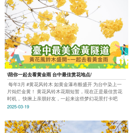
游网上曝光喔！ #taichungtravels #travel #scenery
#Landscape #taiwan #taichung #discovertaichung #여
행 #풍경 #観光 #旅行 #风景 #台中 #大玩台中 #台中景点
#打卡景点 #台中风景 #台中旅游 #世界唐氏症日 #天生我
材台中雾峰站 #天生我才台中南屯站
\陪你一起去看黄金雨 台中最佳赏花地点/
​ 每年3月 #黄花风铃木 如黄金瀑布般盛开 为台中染上一
片灿烂金黄！ 黄花风铃木花期短暂，现在正是最佳赏花
时机， 快揪上亲朋好友，一起来这些梦幻花景打卡吧
2025-03-19