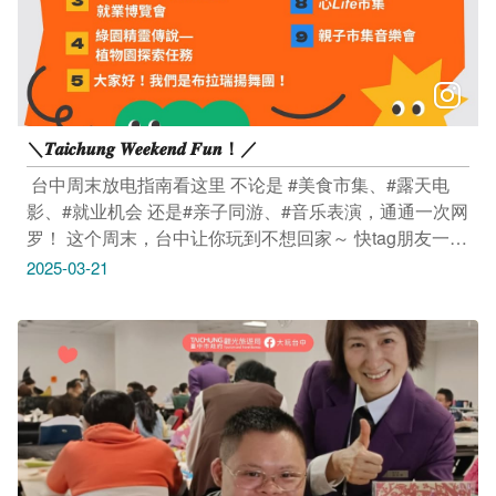
中市北区馆前路1号） 活动连结：https://reurl.cc/3K1KD0
-------------------------------- 活动｜大家好！我们是布拉瑞扬
舞团！ 3/23(日) 14:00-16:00 台中国家歌剧院 小剧场 (台
中市西屯区惠来路二段101号） 活动连结：
https://reurl.cc/dQrDV2 -------------------------------- 市集｜纯
＼𝑻𝒂𝒊𝒄𝒉𝒖𝒏𝒈 𝑾𝒆𝒆𝒌𝒆𝒏𝒅 𝑭𝒖𝒏！／
市集．森日派对 3/22(六)-3/23(日) 12:00-20:00 诚品生活
480（台中市西屯区市政路480号） 活动连结：
​ 台中周末放电指南看这里 不论是 #美食市集、#露天电
https://reurl.cc/5D03gM -------------------------------- 市集｜杉
影、#就业机会 还是#亲子同游、#音乐表演，通通一次网
之乐 3/22(六)-3/23(日) 12:00-18:00 一德洋楼（台中市北
罗！ 这个周末，台中让你玩到不想回家～ 快tag朋友一起
屯区文昌东十一街14巷1号） 活动连结：
冲吧！ ​ 活动｜Hakka来尞同乐会．市集x音乐x美食
2025-03-21
https://reurl.cc/La14z3 -------------------------------- 市集｜心
3/22(六)-3/23(日) 13:00-17:00 文心中清广场 (台中市北区
Life市集 3/22(六)-3/23(日) 10:00-17:30 无限心life（台中
文心路四段2007号） 活动连结：https://reurl.cc/462lpD --
市北区华富街65号） 活动连结：https://reurl.cc/lzLD0E --
------------------------------ 活动｜𝗣𝗔𝗥𝗞𝟮 𝗟𝗢𝗩𝗘 𝗠𝗢𝗩𝗜𝗘
------------------------------ 市集｜亲子市集音乐会 ３/23(日)
3/22(六) 20:00 PARK2 草悟广场 B1F广场 (台中市西区英
15:00-17:00 绿川水净乐园（台中市南区永和街170号）
才路534号） 活动连结：https://reurl.cc/EVK4Yg -----------
活动连结：https://reurl.cc/b31l5y --------------------------------
--------------------- 活动｜《富市台中 就业成功》 就业博览
会 3/22(六) 10:00-15:00 国立中兴大学惠荪堂 (台中市南
区兴大路145号） 活动连结：https://reurl.cc/QYp239 -----